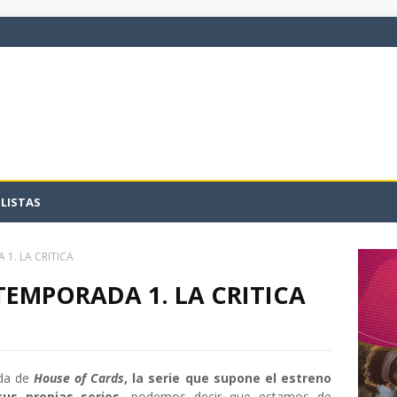
LISTAS
1. LA CRITICA
TEMPORADA 1. LA CRITICA
ada de
House of Cards
, la serie que supone el estreno
us propias series
, podemos decir que estamos de