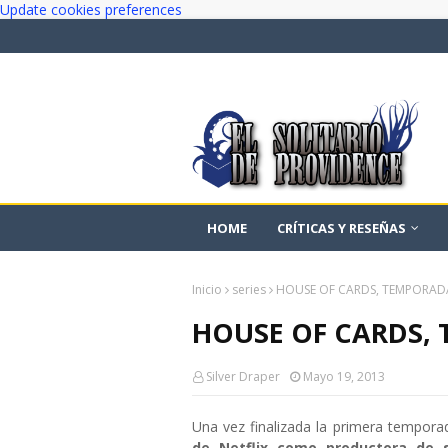
Update cookies preferences
HOME
CRÍTICAS Y RESEÑAS
Inicio
series
HOUSE OF CARDS, TEMPORADA 
HOUSE OF CARDS, 
Silver Draper
Mayo 19, 2013
Una vez finalizada la primera tempor
de Netflix como productora de s