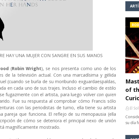
ART
ROD
E HAY UNA MUJER CON SANGRE EN SUS MANOS
rwood
(
Robin Wright
), se nos presenta como uno de los
s de la televisión actual. Con una marcadísima y gélida
Mast
ruel (cuando se burla de su moribundo exguardaespaldas,
da en cada uno de sus trajes. Incluso el cambio de estilo
of th
rse fugazmente con el artista, para luego volver
con quien
Curi
arido. Fue su respuesta al comprobar cómo Francis sólo
enturas con las periodistas de turno, ella tiene su artista
El So
a pareja que funciona. El reflejo de su menopausia (ella
Conside
escripción de cómo se deteriora el principal nexo de unión
su día 
, está magníficamente mostrado.