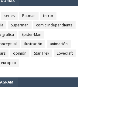
EGORÍAS
series
Batman
terror
ía
Superman
comic independiente
a gráfica
Spider-Man
conceptual
ilustración
animación
wars
opinión
Star Trek
Lovecraft
 europeo
TAGRAM