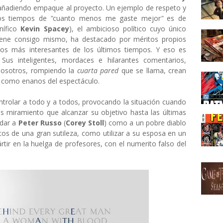
añadiendo empaque al proyecto. Un ejemplo de respeto y
tos tiempos de
"
cuanto menos me gaste mejor
"
es de
nífico
Kevin Spacey
), el ambicioso político cuyo único
iene consigo mismo, ha destacado por méritos propios
vos más interesantes de los últimos tiempos. Y eso es
us inteligentes, mordaces e hilarantes comentarios,
nosotros, rompiendo la
cuarta pared
que se llama, crean
r como enanos del espectáculo.
ntrolar a todo y a todos, provocando la situación cuando
s miramiento que alcanzar su objetivo hasta las últimas
idar a
Peter Russo
(
Corey Stoll
) como a un pobre diablo
os de una gran sutileza, como utilizar a su esposa en un
tir en la huelga de profesores, con el numerito falso del