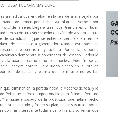
O... JUEGA TODAVÍA MAS DURO
és a medida que entraban en la tela de araña tejida por
 manos de Francis por el chantaje al que le somete por
im ball
de la serie. Llega a creer que
Francis
es un buen
nde en su distrito sin remedio obligándole a votar contra
se de su adicción (que se entiende viendo a su terrible
 planta de candidato a gobernador. Aunque esta parte de
rostituta me pareció muy facilona. Por un lado, podría
n candidato demócrata a gobernador del estado. Todos lo
 y ella aparece como si no lo conociera. Además, se va
 su carrera política. Pero luego pienso en la lista de
 por líos de faldas y pienso que lo mismo no es tan
que eliminar en la partida hacia la vicepresidencia, y lo
d de Peter, un defecto imperdonable para
Francis
.
Pero no
¿Y si hubiera pasado de la prostituta, qué habría hecho
nador del estado y fallara su plan de ser sustituido por el
ía sido más interesante todavía ver a
Francis solventar que