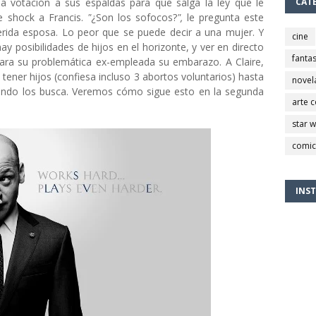
la votación a sus espaldas para que salga la ley que le
CAT
 shock a Francis.
"
¿Son los sofocos?
",
le pregunta este
erida esposa. Lo peor que se puede decir a una mujer. Y
cine
 posibilidades de hijos en el horizonte, y ver en directo
fantas
para su problemática ex-empleada su embarazo. A Claire,
ener hijos (confiesa incluso 3 abortos voluntarios) hasta
novel
uando los busca. Veremos cómo sigue esto en la segunda
arte 
star 
comic
INS