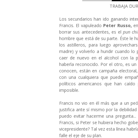
TRABAJA DUR
Los secundarios han ido ganando inter
Francis. El vapuleado
Peter Russo,
en
borrar sus antecedentes, es el
pun ch
hombre que está de su parte. Éste le hu
los astilleros, para luego aprovechar
madre) y volverlo a hundir cuando lo
caer de nuevo en el alcohol con la p
haberla reconocido. Por el otro, es u
conocen, están en campaña electoral,
con una cualquiera que puede empañar
políticos americanos que han caído
imposible.
Francis no vio en él más que a un peón 
justifica ante sí mismo por la debilida
puedo evitar hacerme una pregunta... 
Francis, si Peter se hubiera hecho gober
vicepresidente? Tal vez esta línea habr
falle el eje de su plan.