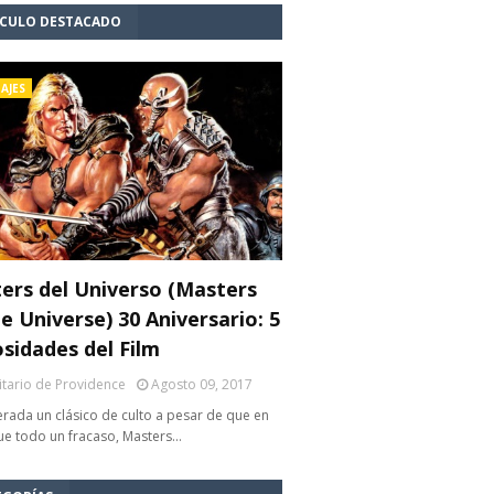
ÍCULO DESTACADO
AJES
ers del Universo (Masters
e Universe) 30 Aniversario: 5
osidades del Film
litario de Providence
Agosto 09, 2017
rada un clásico de culto a pesar de que en
fue todo un fracaso, Masters…