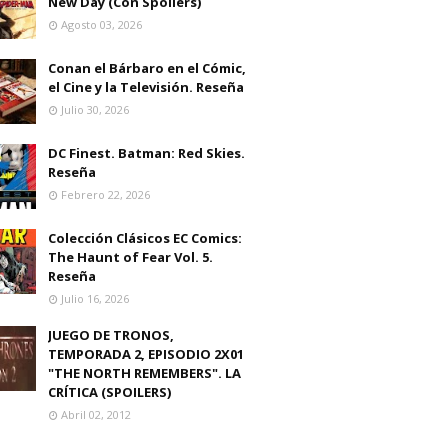
New Day (Con Spoilers)
Agosto 03, 2026
Conan el Bárbaro en el Cómic,
el Cine y la Televisión. Reseña
Julio 30, 2026
DC Finest. Batman: Red Skies.
Reseña
Febrero 22, 2026
Colección Clásicos EC Comics:
The Haunt of Fear Vol. 5.
Reseña
Julio 16, 2026
JUEGO DE TRONOS,
TEMPORADA 2, EPISODIO 2X01
"THE NORTH REMEMBERS". LA
CRÍTICA (SPOILERS)
Abril 02, 2012