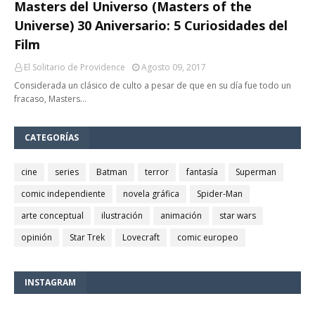
Masters del Universo (Masters of the
Universe) 30 Aniversario: 5 Curiosidades del
Film
El Solitario de Providence
Agosto 09, 2017
Considerada un clásico de culto a pesar de que en su día fue todo un
fracaso, Masters…
CATEGORÍAS
cine
series
Batman
terror
fantasía
Superman
comic independiente
novela gráfica
Spider-Man
arte conceptual
ilustración
animación
star wars
opinión
Star Trek
Lovecraft
comic europeo
INSTAGRAM