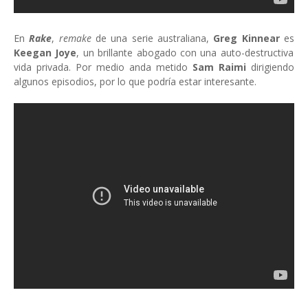
En
Rake
,
remake
de una serie australiana,
Greg Kinnear
es
Keegan Joye
, un brillante abogado con una auto-destructiva
vida privada. Por medio anda metido
Sam Raimi
dirigiendo
algunos episodios, por lo que podría estar interesante.