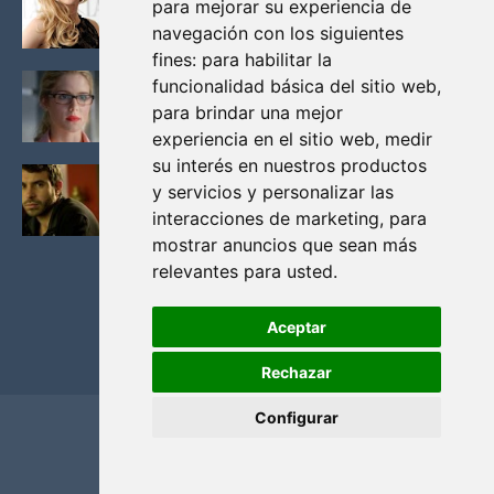
para mejorar su experiencia de
VIKINGOS
navegación con los siguientes
Junio 14, 2013
fines:
para habilitar la
FELICITY (EMILY BETT RICKARDS), LAS FOTOS
funcionalidad básica del sitio web
,
MAS BONITAS DE LA ALIADA DE ARROW
para brindar una mejor
Noviembre 30, 2013
experiencia en el sitio web
,
medir
su interés en nuestros productos
BLACK MIRROR: TODA TU HISTORIA. EPISODIO 3.
y servicios y personalizar las
LA CRITICA
interacciones de marketing
,
para
Mayo 17, 2012
mostrar anuncios que sean más
relevantes para usted
.
Aceptar
Rechazar
Configurar
Home
Privacidad y cookies
Contacto
Copyright ©
2026
El Solitario de Providence