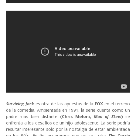
Surviving Jack
es otra de las apuestas de la
FOX
en el terreno
de la comedia. Ambientada en 1991, la serie cuenta como un
padre mas bien distante
(Chris Meloni,
Man of Steel
)
se
enfrenta a los desafíos de un hijo adolescente. La serie podría
resultar interesante solo por la nostalgia de estar ambientada
en los 90´s. En fin, esperemos que no sea otra
The Carrie