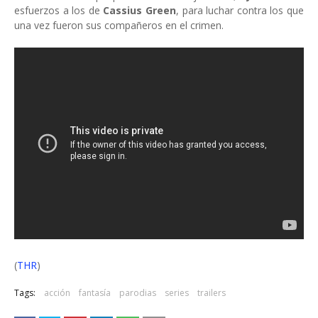
esfuerzos a los de
Cassius Green
, para luchar contra los que
una vez fueron sus compañeros en el crimen.
(
THR
)
Tags:
acción
fantasía
parodias
series
trailers