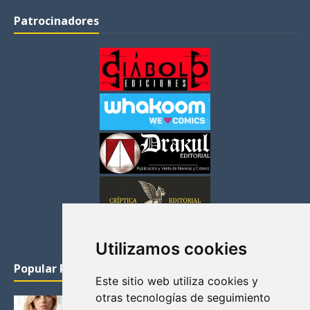
Patrocinadores
Utilizamos cookies
Popular Posts
Este sitio web utiliza cookies y
otras tecnologías de seguimiento
KATHERYN WINNICK: LA ACTRIZ MAS GUAPA DE