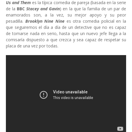
Us and Them
es la típica comedia de pareja (basada en la serie
de la
BBC
Stacey and Gavin
) en la que la familia de un par de
enamorados son, a la vez, su mejor apoyo y su peor
pesadilla.
Brooklyn Nine Nine
es otra comedia policial en la
que seguiremos el día a día de un detective que no es capaz
de tomarse nada en serio, hasta que un nuevo jefe llega a la
comisaría dispuesto a que crezca y sea capaz de respetar su
placa de una vez por todas.