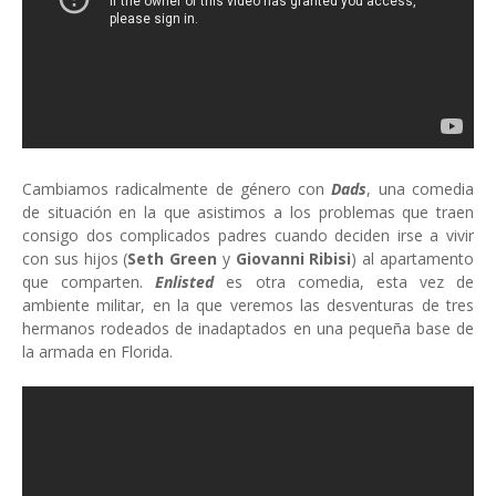
Cambiamos radicalmente de género con
Dads
, una comedia
de situación en la que asistimos a los problemas que traen
consigo dos complicados padres cuando deciden irse a vivir
con sus hijos (
Seth Green
y
Giovanni Ribisi
) al apartamento
que comparten.
Enlisted
es otra comedia, esta vez de
ambiente militar, en la que veremos las desventuras de tres
hermanos rodeados de inadaptados en una pequeña base de
la armada en Florida.