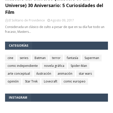
Universe) 30 Aniversario: 5 Curiosidades del
Film
El Solitario de Providence
Agosto 09, 2017
Considerada un clásico de culto a pesar de que en su día fue todo un
fracaso, Masters…
CATEGORÍAS
cine
series
Batman
terror
fantasía
Superman
comic independiente
novela gráfica
Spider-Man
arte conceptual
ilustración
animación
star wars
opinión
Star Trek
Lovecraft
comic europeo
INSTAGRAM