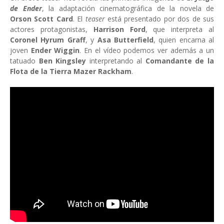
de Ender
, la adaptación cinematográfica de la novela de
Orson Scott Card
. El
teaser
está presentado por dos de sus
actores protagonistas,
Harrison Ford
, que interpreta al
Coronel Hyrum Graff
, y
Asa Butterfield
, quien encarna al
joven
Ender Wiggin
. En el vídeo podemos ver además a un
tatuado
Ben Kingsley
interpretando al
Comandante de la
Flota de la Tierra Mazer Rackham
.