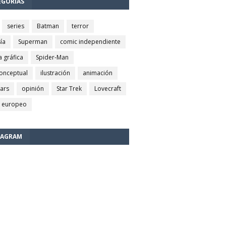
EGORÍAS
series
Batman
terror
ía
Superman
comic independiente
a gráfica
Spider-Man
conceptual
ilustración
animación
wars
opinión
Star Trek
Lovecraft
 europeo
TAGRAM