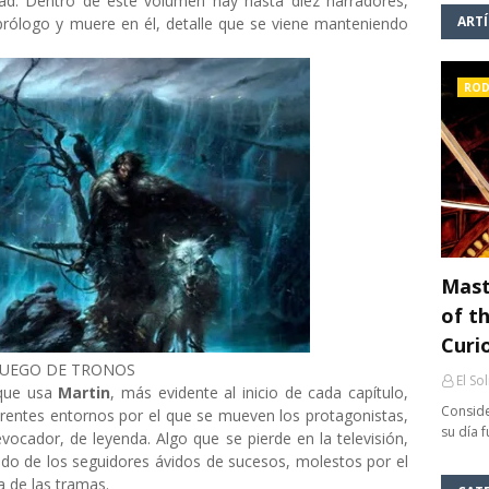
d. Dentro de este volumen hay hasta diez narradores,
ART
rólogo y muere en él, detalle que se viene manteniendo
ROD
Mast
of th
Curi
JUEGO DE TRONOS
El So
 que usa
Martin
, más evidente al inicio de cada capítulo,
Conside
erentes entornos por el que se mueven los protagonistas,
su día 
vocador, de leyenda. Algo que se pierde en la televisión,
do de los seguidores ávidos de sucesos, molestos por el
 de las tramas.