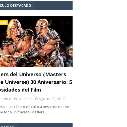
ÍCULO DESTACADO
AJES
ers del Universo (Masters
e Universe) 30 Aniversario: 5
osidades del Film
litario de Providence
Agosto 09, 2017
rada un clásico de culto a pesar de que en
fue todo un fracaso, Masters…