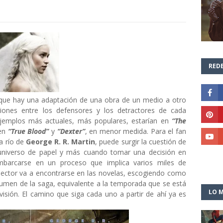
REDE
 que hay una adaptación de una obra de un medio a otro
siones entre los defensores y los detractores de cada
 ejemplos más actuales, más populares, estarían en
“The
 en
“True Blood”
y
“Dexter”
, en menor medida. Para el fan
la río de
George R. R. Martin
, puede surgir la cuestión de
 universo de papel y más cuando tomar una decisión en
embarcarse en un proceso que implica varios miles de
 lector va a encontrarse en las novelas, escogiendo como
lumen de la saga, equivalente a la temporada que se está
LO M
sión. El camino que siga cada uno a partir de ahí ya es