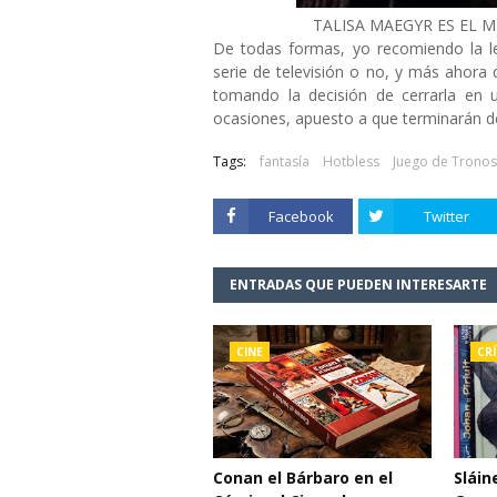
TALISA MAEGYR ES EL 
De todas formas, yo recomiendo la le
serie de televisión o no, y más ahora q
tomando la decisión de cerrarla en
ocasiones, apuesto a que terminarán d
Tags:
fantasía
Hotbless
Juego de Tronos
Facebook
Twitter
ENTRADAS QUE PUEDEN INTERESARTE
CINE
CRÍ
Conan el Bárbaro en el
Sláin