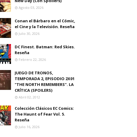
New Day (Con Spoilers)
Agosto 03, 2026
Conan el Bárbaro en el Cómic,
el Cine y la Televisión. Reseña
Julio 30, 2026
DC Finest. Batman: Red Skies.
Reseña
Febrero 22, 2026
JUEGO DE TRONOS,
TEMPORADA 2, EPISODIO 2X01
"THE NORTH REMEMBERS". LA
CRÍTICA (SPOILERS)
Abril 02, 2012
Colección Clásicos EC Comics:
The Haunt of Fear Vol. 5.
Reseña
Julio 16, 2026