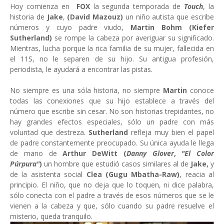
Hoy comienza en
FOX
la segunda temporada de
Touch
, la
historia de
Jake
,
(David Mazouz)
un niño autista que escribe
números y cuyo padre viudo,
Martin Bohm
(Kiefer
Sutherland)
se rompe la cabeza por averiguar su significado.
Mientras, lucha porque la rica familia de su mujer, fallecida en
el 11S, no le separen de su hijo. Su antigua profesión,
periodista, le ayudará a encontrar las pistas.
No siempre es una sóla historia, no siempre
Martin
conoce
todas las conexiones que su hijo establece a través del
número que escribe sin cesar. No son historias trepidantes, no
hay grandes efectos especiales, sólo un padre con más
voluntad que destreza.
Sutherland
refleja muy bien el papel
de padre constantemente preocupado. Su única ayuda le llega
de mano de
Arthur DeWitt (
Danny Glover
,
"El Color
Púrpura"
)
un hombre que estudió casos similares al de
Jake,
y
de la asistenta social
Clea (Gugu Mbatha-Raw)
, reacia al
principio. El niño, que no deja que lo toquen, ni dice palabra,
sólo conecta con el padre a través de esos números que se le
vienen a la cabeza y que, sólo cuando su padre resuelve el
misterio, queda tranquilo.