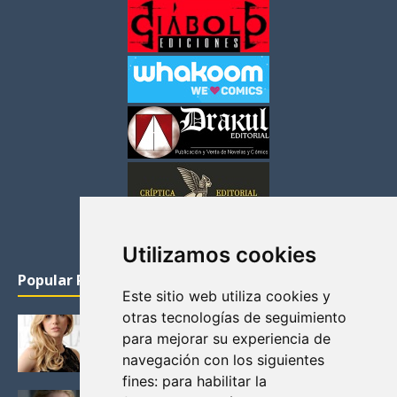
Utilizamos cookies
Popular Posts
Este sitio web utiliza cookies y
otras tecnologías de seguimiento
KATHERYN WINNICK: LA ACTRIZ MAS GUAPA DE
para mejorar su experiencia de
VIKINGOS
navegación con los siguientes
Junio 14, 2013
fines:
para habilitar la