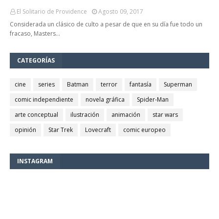
El Solitario de Providence
Agosto 09, 2017
Considerada un clásico de culto a pesar de que en su día fue todo un
fracaso, Masters…
CATEGORÍAS
cine
series
Batman
terror
fantasía
Superman
comic independiente
novela gráfica
Spider-Man
arte conceptual
ilustración
animación
star wars
opinión
Star Trek
Lovecraft
comic europeo
INSTAGRAM