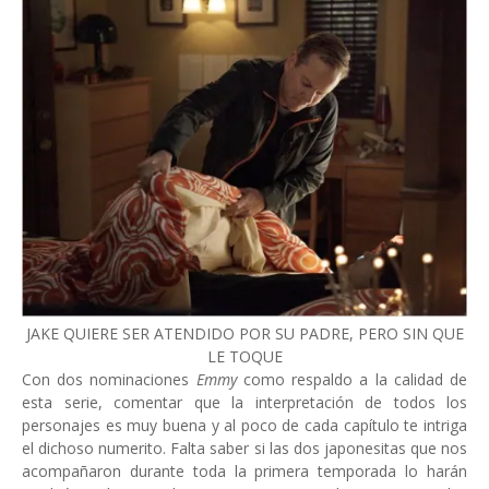
JAKE QUIERE SER ATENDIDO POR SU PADRE, PERO SIN QUE
LE TOQUE
Con dos nominaciones
Emmy
como respaldo a la calidad de
esta serie, comentar que la interpretación de todos los
personajes es muy buena y al poco de cada capítulo te intriga
el dichoso numerito. Falta saber si las dos japonesitas que nos
acompañaron durante toda la primera temporada lo harán