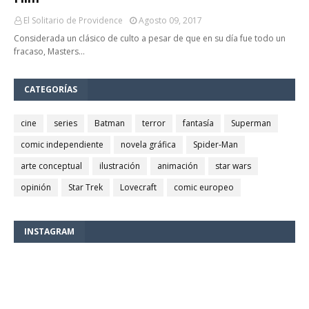
El Solitario de Providence
Agosto 09, 2017
Considerada un clásico de culto a pesar de que en su día fue todo un
fracaso, Masters…
CATEGORÍAS
cine
series
Batman
terror
fantasía
Superman
comic independiente
novela gráfica
Spider-Man
arte conceptual
ilustración
animación
star wars
opinión
Star Trek
Lovecraft
comic europeo
INSTAGRAM