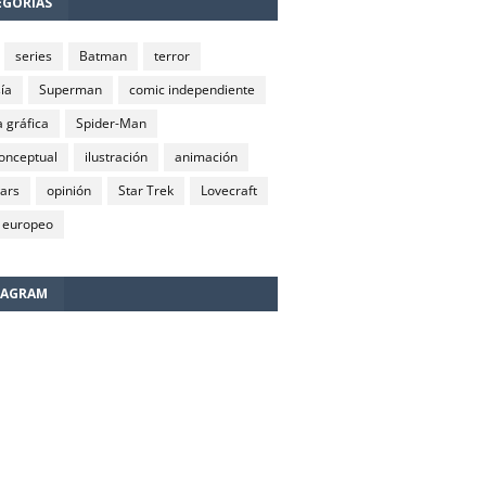
EGORÍAS
series
Batman
terror
ía
Superman
comic independiente
 gráfica
Spider-Man
conceptual
ilustración
animación
wars
opinión
Star Trek
Lovecraft
 europeo
TAGRAM