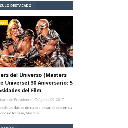
ÍCULO DESTACADO
AJES
ers del Universo (Masters
e Universe) 30 Aniversario: 5
osidades del Film
litario de Providence
Agosto 09, 2017
rada un clásico de culto a pesar de que en su
 todo un fracaso, Masters…