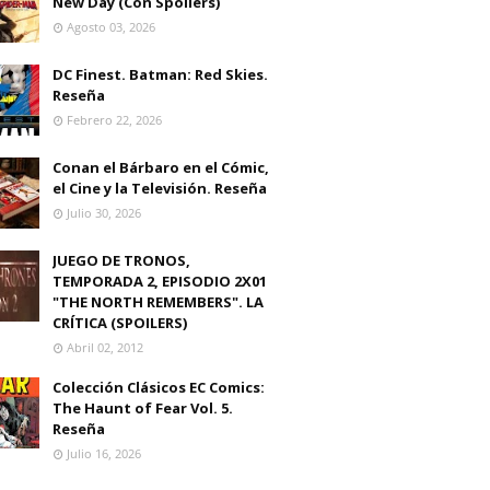
New Day (Con Spoilers)
Agosto 03, 2026
DC Finest. Batman: Red Skies.
Reseña
Febrero 22, 2026
Conan el Bárbaro en el Cómic,
el Cine y la Televisión. Reseña
Julio 30, 2026
JUEGO DE TRONOS,
TEMPORADA 2, EPISODIO 2X01
"THE NORTH REMEMBERS". LA
CRÍTICA (SPOILERS)
Abril 02, 2012
Colección Clásicos EC Comics:
The Haunt of Fear Vol. 5.
Reseña
Julio 16, 2026