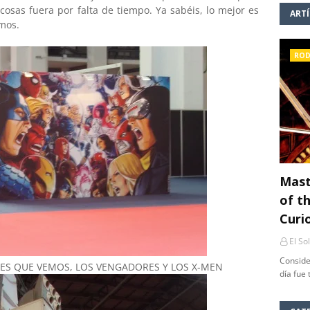
sas fuera por falta de tiempo. Ya sabéis, lo mejor es
ART
smos.
ROD
Mast
of th
Curi
El So
Conside
NES QUE VEMOS, LOS VENGADORES Y LOS X-MEN
día fue