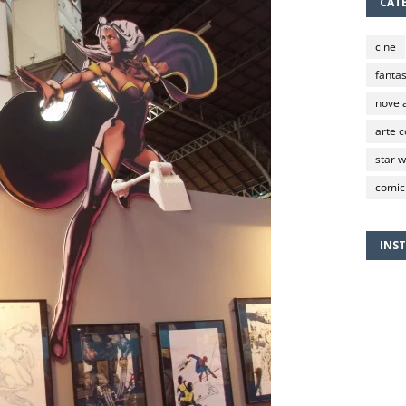
CAT
cine
fantas
novela
arte 
star 
comic
INS