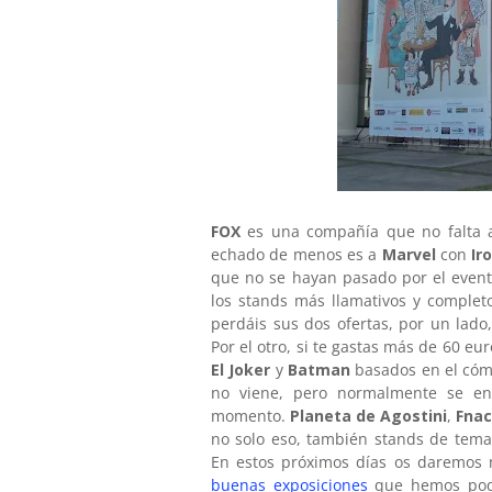
FOX
es una compañía que no falta a
echado de menos es a
Marvel
con
Ir
que no se hayan pasado por el even
los stands más llamativos y complet
perdáis sus dos ofertas, por un lado
Por el otro, si te gastas más de 60 eu
El Joker
y
Batman
basados en el có
no viene, pero normalmente se en
momento.
Planeta de Agostini
,
Fnac
no solo eso, también stands de tema
En estos próximos días os daremos 
buenas exposiciones
que hemos podid