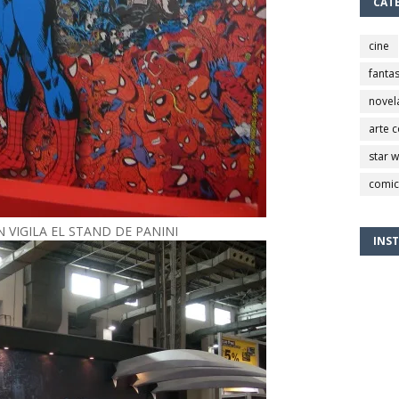
CAT
cine
fantas
novel
arte 
star 
comic
 VIGILA EL STAND DE PANINI
INS