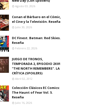
New Day (Con Spoilers)
Agosto 03, 2026
Conan el Bárbaro en el Cómic,
el Cine y la Televisión. Reseña
Julio 30, 2026
DC Finest. Batman: Red Skies.
Reseña
Febrero 22, 2026
JUEGO DE TRONOS,
TEMPORADA 2, EPISODIO 2X01
"THE NORTH REMEMBERS". LA
CRÍTICA (SPOILERS)
Abril 02, 2012
Colección Clásicos EC Comics:
The Haunt of Fear Vol. 5.
Reseña
Julio 16, 2026