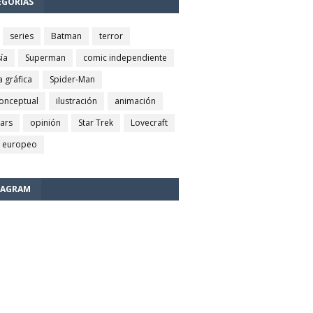
EGORÍAS
series
Batman
terror
ía
Superman
comic independiente
a gráfica
Spider-Man
conceptual
ilustración
animación
wars
opinión
Star Trek
Lovecraft
 europeo
TAGRAM