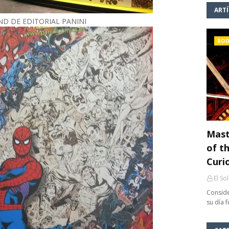
ART
ND DE EDITORIAL PANINI
ROD
Mast
of th
Curi
El So
Conside
su día 