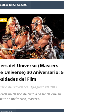
ÍCULO DESTACADO
AJES
ers del Universo (Masters
e Universe) 30 Aniversario: 5
osidades del Film
litario de Providence
Agosto 09, 2017
rada un clásico de culto a pesar de que en
fue todo un fracaso, Masters…