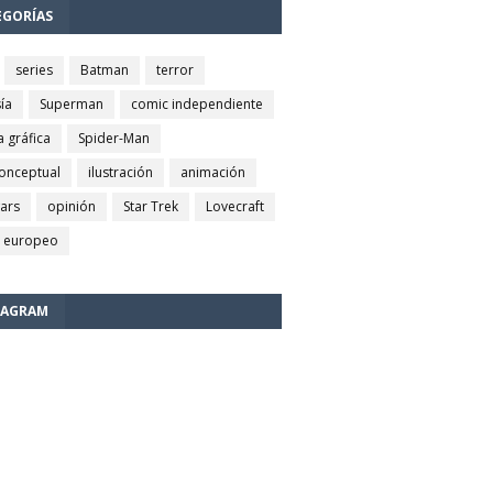
EGORÍAS
series
Batman
terror
ía
Superman
comic independiente
a gráfica
Spider-Man
conceptual
ilustración
animación
wars
opinión
Star Trek
Lovecraft
 europeo
TAGRAM