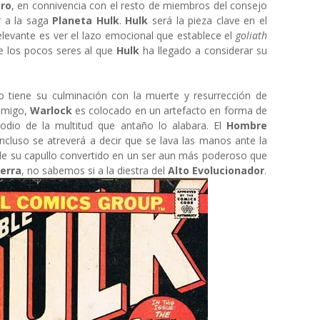
ro
, en connivencia con el resto de miembros del consejo
r a la saga
Planeta Hulk
.
Hulk
será la pieza clave en el
relevante es ver el lazo emocional que establece el
goliath
e los pocos seres al que
Hulk
ha llegado a considerar su
 tiene su culminación con la muerte y resurrección de
nemigo,
Warlock
es colocado en un artefacto en forma de
 odio de la multitud que antaño lo alabara. El
Hombre
ncluso se atreverá a decir que se lava las manos ante la
 de su capullo convertido en un ser aun más poderoso que
erra
, no sabemos si a la diestra del
Alto Evolucionador
.