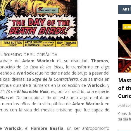
ART
ROD
URGIENDO DE SU CRISÁLIDA
ersonaje de
Adam Warlock
es su divinidad.
Thomas
,
conocido de
La Casa de las Ideas
, lo transforma en algo
dotando a
Warlock
(que no tiene nada de brujo a pesar del
 casi divinas.
La Saga de la Contratierra
, que se inicia en
Mast
ontinua durante 8 números en la colección de
Warlock
, y
of th
y #178 de
El Increible Hulk
, es, por así decirlo, una especie
Curi
Marvel
. De principio al fin de este arco argumental, un
s narra los años de la vida pública de
Adam Warlock
en
El So
ismos con la vida del mesías cristiano que fue capaz de
Conside
su día 
 de
Warlock
, el
Hombre Bestia
, un ser antropomorfo