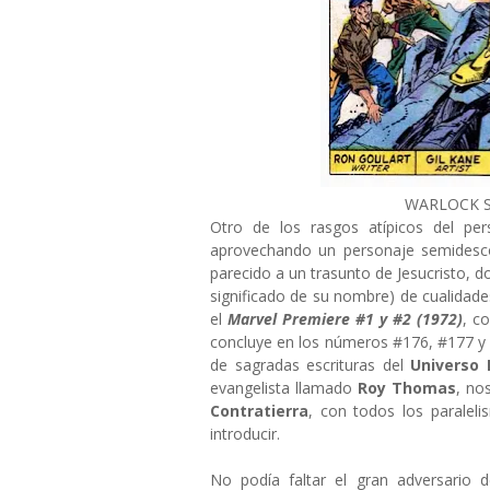
WARLOCK S
Otro de los rasgos atípicos del p
aprovechando un personaje semides
parecido a un trasunto de Jesucristo, 
significado de su nombre) de cualidades
el
Marvel Premiere #1 y #2 (1972)
, c
concluye en los números #176, #177 
de sagradas escrituras del
Universo 
evangelista llamado
Roy Thomas
, no
Contratierra
, con todos los paralel
introducir.
No podía faltar el gran adversario