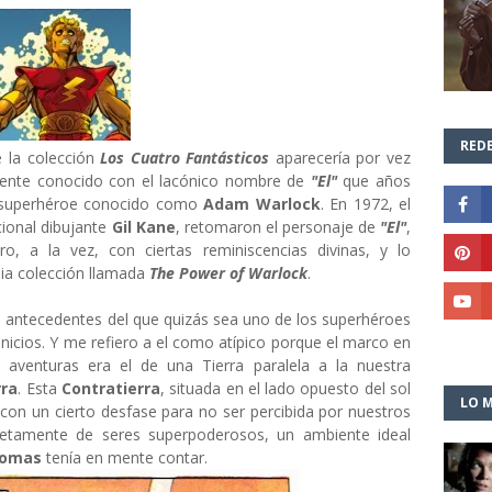
REDE
 la colección
Los Cuatro Fantásticos
aparecería por vez
lmente conocido con el lacónico nombre de
"El"
que años
el superhéroe conocido como
Adam Warlock
. En 1972, el
cional dibujante
Gil Kane
, retomaron el personaje de
"El"
,
o, a la vez, con ciertas reminiscencias divinas, y lo
pia colección llamada
The Power of Warlock
.
 antecedentes del que quizás sea uno de los superhéroes
inicios. Y me refiero a el como atípico porque el marco en
 aventuras era el de una Tierra paralela a la nuestra
rra
. Esta
Contratierra
, situada en el lado opuesto del sol
LO M
 con un cierto desfase para no ser percibida por nuestros
letamente de seres superpoderosos, un ambiente ideal
homas
tenía en mente contar.