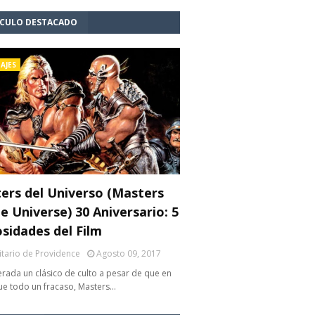
ÍCULO DESTACADO
AJES
ers del Universo (Masters
e Universe) 30 Aniversario: 5
osidades del Film
litario de Providence
Agosto 09, 2017
rada un clásico de culto a pesar de que en
fue todo un fracaso, Masters…