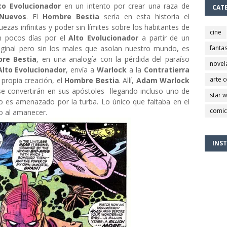
to Evolucionador
en un intento por crear una raza de
CAT
Nuevos
. El
Hombre Bestia
sería en esta historia el
uezas infinitas y poder sin límites sobre los habitantes de
cine
n pocos días por el
Alto Evolucionador
a partir de un
riginal pero sin los males que asolan nuestro mundo, es
fantas
re Bestia
, en una analogía con la pérdida del paraíso
novel
Alto Evolucionador
, envía a
Warlock
a la
Contratierra
arte 
 propia creación, el
Hombre Bestia
. Allí,
Adam Warlock
se convertirán en sus apóstoles llegando incluso uno de
star 
do es amenazado por la turba. Lo único que faltaba en el
comic
do al amanecer.
INS