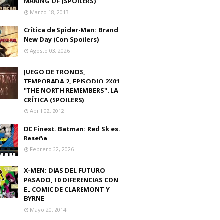
MAKING OF (SPOILERS)
Marzo 18, 2013
Crítica de Spider-Man: Brand
New Day (Con Spoilers)
Agosto 03, 2026
JUEGO DE TRONOS,
TEMPORADA 2, EPISODIO 2X01
"THE NORTH REMEMBERS". LA
CRÍTICA (SPOILERS)
Abril 02, 2012
DC Finest. Batman: Red Skies.
Reseña
Febrero 22, 2026
X-MEN: DIAS DEL FUTURO
PASADO, 10 DIFERENCIAS CON
EL COMIC DE CLAREMONT Y
BYRNE
Mayo 20, 2014