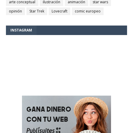
arte conceptual
ilustración
animación
star wars
opinión
Star Trek
Lovecraft
comic europeo
INSTAGRAM