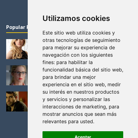
Utilizamos cookies
Popular Posts
Este sitio web utiliza cookies y
otras tecnologías de seguimiento
KATHERYN WINNICK: LA ACTRIZ MAS GUAPA DE
para mejorar su experiencia de
VIKINGOS
navegación con los siguientes
Junio 14, 2013
fines:
para habilitar la
FELICITY (EMILY BETT RICKARDS), LAS FOTOS
funcionalidad básica del sitio web
,
MAS BONITAS DE LA ALIADA DE ARROW
para brindar una mejor
Noviembre 30, 2013
experiencia en el sitio web
,
medir
su interés en nuestros productos
BLACK MIRROR: TODA TU HISTORIA. EPISODIO 3.
y servicios y personalizar las
LA CRITICA
interacciones de marketing
,
para
Mayo 17, 2012
mostrar anuncios que sean más
relevantes para usted
.
Aceptar