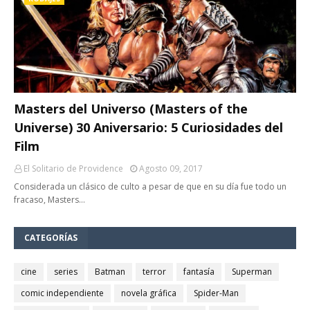
Masters del Universo (Masters of the
Universe) 30 Aniversario: 5 Curiosidades del
Film
El Solitario de Providence
Agosto 09, 2017
Considerada un clásico de culto a pesar de que en su día fue todo un
fracaso, Masters…
CATEGORÍAS
cine
series
Batman
terror
fantasía
Superman
comic independiente
novela gráfica
Spider-Man