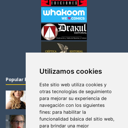
Utilizamos cookies
Popular Posts
Este sitio web utiliza cookies y
otras tecnologías de seguimiento
KATHERYN WINNICK: LA ACTRIZ MAS GUAPA DE
para mejorar su experiencia de
VIKINGOS
navegación con los siguientes
Junio 14, 2013
fines:
para habilitar la
FELICITY (EMILY BETT RICKARDS), LAS FOTOS
funcionalidad básica del sitio web
,
MAS BONITAS DE LA ALIADA DE ARROW
para brindar una mejor