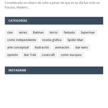
Considerada un clásico de culto a pesar de que en su día fue todo un
fracaso, Masters…
CATEGORÍAS
cine
series
Batman
terror
fantasía
Superman
comic independiente
novela gráfica
Spider-Man
arte conceptual
ilustración
animación
star wars
opinión
Star Trek
Lovecraft
comic europeo
INSTAGRAM