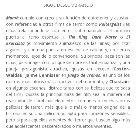
SIGUE DESLUMBRANDO
Mamá
cumple con creces su función de entretener y asustar,
con referencias a otros films de terror como
Poltergeist
(las
niñas relacionándose con entes sobrenaturales, el armario
puerta al reino espiritual...),
The Ring
,
Dark Water
o
El
Exorcista
(el movimiento animalesco de las niñas) por citar
algunos, y con una puesta en escena de calidad y, en ciertos
momentos, lejos de lo convencional. Su principal baza son las
niñas, personajes con los que siempre es fácil empatizar y una
pareja protagonista atractiva, quizás en exceso (
Coster-
Waldau
,
Jaime Lannister
en
Juego de Tronos
, es uno de los
rostros masculinos más atractivos del momento, y
Chastain
,
en algunas escenas, distrae tanto con su belleza que te saca
del film). Quizás la principal baza del film sea la manera del
realizador de combinar elementos comunes a muchas otras
películas de terror, más que a lo más o menos original de la
historia en sí. Una película no apta para corazones sensibles,
pero si para aquellos amantes del terror que buscan algo más
que adolescentes descerebrados o muertos vivientes.