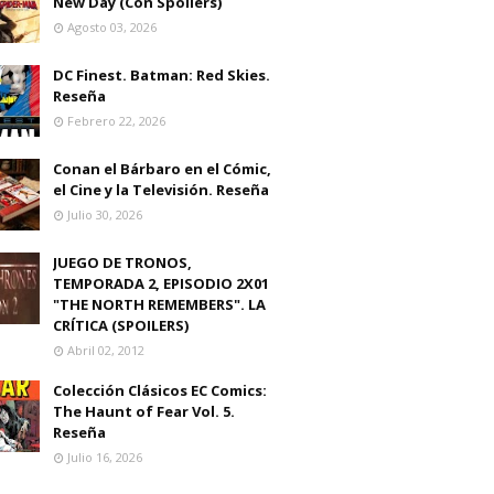
New Day (Con Spoilers)
Agosto 03, 2026
DC Finest. Batman: Red Skies.
Reseña
Febrero 22, 2026
Conan el Bárbaro en el Cómic,
el Cine y la Televisión. Reseña
Julio 30, 2026
JUEGO DE TRONOS,
TEMPORADA 2, EPISODIO 2X01
"THE NORTH REMEMBERS". LA
CRÍTICA (SPOILERS)
Abril 02, 2012
Colección Clásicos EC Comics:
The Haunt of Fear Vol. 5.
Reseña
Julio 16, 2026