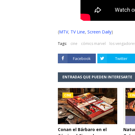
(
MTV
,
TV Line
,
Screen Daily
)
Tags:
cine
cómics marvel
los vengadore
Facebook
Twitter
ENTRADAS QUE PUEDEN INTERESARTE
CINE
CIN
Conan el Bárbaro en el
Natur