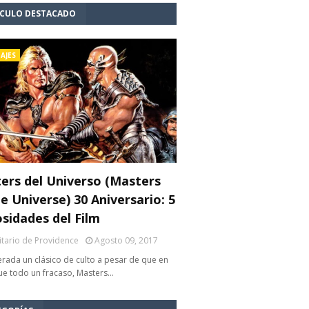
ÍCULO DESTACADO
AJES
ers del Universo (Masters
e Universe) 30 Aniversario: 5
osidades del Film
litario de Providence
Agosto 09, 2017
rada un clásico de culto a pesar de que en
fue todo un fracaso, Masters…