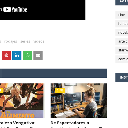
CAT
cine
fantas
novel
s
rodajes
series
videos
arte 
star 
comic
INS
E
CINE
aleza Vengativa:
De Espectadores a