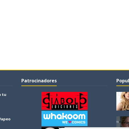
Patrocinadores
Popul
a tu
 Vapeo