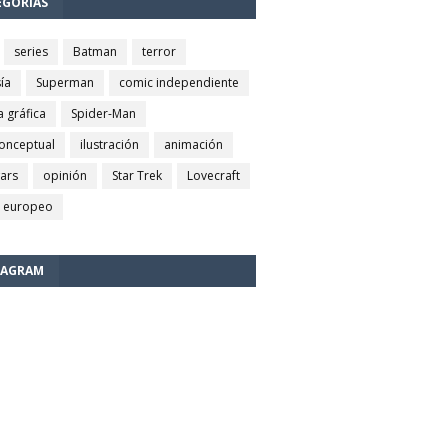
EGORÍAS
series
Batman
terror
ía
Superman
comic independiente
a gráfica
Spider-Man
conceptual
ilustración
animación
wars
opinión
Star Trek
Lovecraft
 europeo
TAGRAM