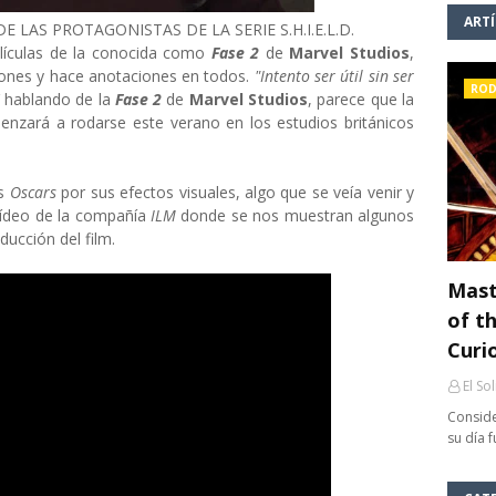
ART
 LAS PROTAGONISTAS DE LA SERIE S.H.I.E.L.D.
elículas de la conocida como
Fase 2
de
Marvel Studios
,
iones y hace anotaciones en todos.
"Intento ser útil sin ser
ROD
Y hablando de la
Fase 2
de
Marvel Studios
, parece que la
nzará a rodarse este verano en los estudios británicos
os
Oscars
por sus efectos visuales, algo que se veía venir y
vídeo de la compañía
ILM
donde se nos muestran algunos
ucción del film.
Mast
of th
Curi
El So
Conside
su día 