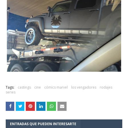
Tags:
castings
cine
cómics marvel
los vengadores
rodajes
series
ENTRADAS QUE PUEDEN INTERESARTE