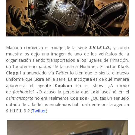
Mañana comienza el rodaje de la serie
S.H.I.E.L.D.
, y como
muestra os dejo una imagen de uno de los vehículos de la
organización siendo transportados a los lugares de filmación,
un todoterreno
pickup
de la marca Hummer. El actor
Clark
Clegg
ha anunciado vía
Twitter
lo bien que le sienta el nuevo
uniforme que lucirá en la serie. La incógnita es de qué manera
aparecerá el agente
Coulson
en el show. ¿A modo
de
flashbacks
? ¿O acaso la persona que
Loki
asesinó en el
helitransporte
no era realmente
Coulson
? ¿Quizás un señuelo
dotado de vida de los empleados habitualmente por la agencia
S.H.I.E.L.D.
? (
Twitter
)