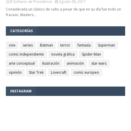
El Solitario de Providence
Agosto 09, 2017
Considerada un clásico de culto a pesar de que en su día fue todo un
fracaso, Masters…
CATEGORÍAS
cine
series
Batman
terror
fantasía
Superman
comic independiente
novela gráfica
Spider-Man
arte conceptual
ilustración
animación
star wars
opinión
Star Trek
Lovecraft
comic europeo
INSTAGRAM