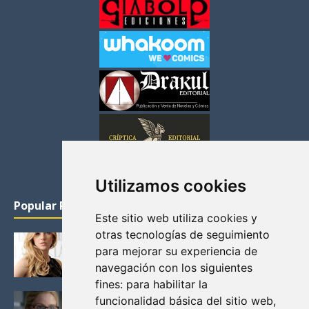
Utilizamos cookies
Popular Posts
Este sitio web utiliza cookies y
otras tecnologías de seguimiento
KATHERYN WINNICK: LA ACTRIZ MAS GUAPA DE
para mejorar su experiencia de
VIKINGOS
navegación con los siguientes
Junio 14, 2013
fines:
para habilitar la
FELICITY (EMILY BETT RICKARDS), LAS FOTOS
funcionalidad básica del sitio web
,