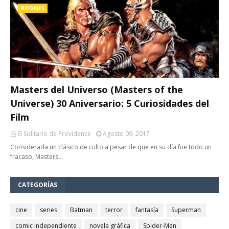
RODAJES
Masters del Universo (Masters of the
Universe) 30 Aniversario: 5 Curiosidades del
Film
El Solitario de Providence
Agosto 09, 2017
Considerada un clásico de culto a pesar de que en su día fue todo un
fracaso, Masters…
CATEGORÍAS
cine
series
Batman
terror
fantasía
Superman
comic independiente
novela gráfica
Spider-Man