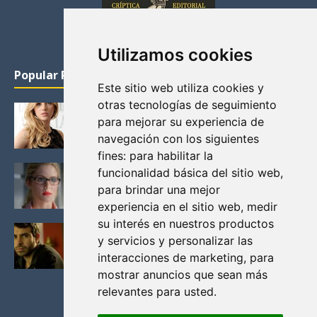
Utilizamos cookies
Popular Posts
Este sitio web utiliza cookies y
otras tecnologías de seguimiento
KATHERYN WINNICK: LA ACTRIZ MAS GUAPA DE
para mejorar su experiencia de
VIKINGOS
navegación con los siguientes
Junio 14, 2013
fines:
para habilitar la
FELICITY (EMILY BETT RICKARDS), LAS FOTOS
funcionalidad básica del sitio web
,
MAS BONITAS DE LA ALIADA DE ARROW
para brindar una mejor
Noviembre 30, 2013
experiencia en el sitio web
,
medir
su interés en nuestros productos
BLACK MIRROR: TODA TU HISTORIA. EPISODIO 3.
y servicios y personalizar las
LA CRITICA
interacciones de marketing
,
para
Mayo 17, 2012
mostrar anuncios que sean más
relevantes para usted
.