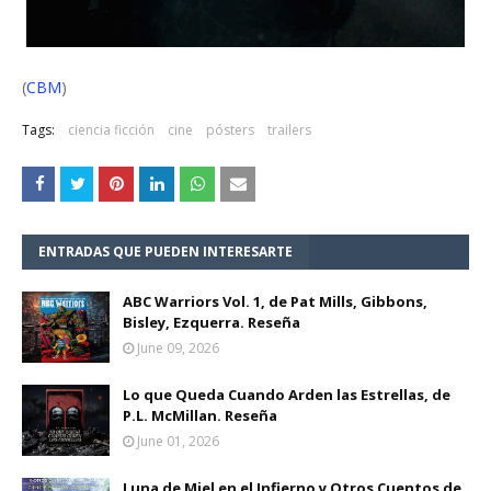
(
CBM
)
Tags:
ciencia ficción
cine
pósters
trailers
ENTRADAS QUE PUEDEN INTERESARTE
ABC Warriors Vol. 1, de Pat Mills, Gibbons,
Bisley, Ezquerra. Reseña
June 09, 2026
Lo que Queda Cuando Arden las Estrellas, de
P.L. McMillan. Reseña
June 01, 2026
Luna de Miel en el Infierno y Otros Cuentos de