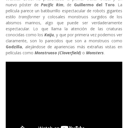
nuevo póster de
Pacific Rim
, de
Guillermo del Toro
. La
película parece un batiburrillo espectacular de robots gigantes
estilo
transformer
y colosales monstruos surgidos de los
abismos marinos, algo que puede ser verdaderamente
espectacular. Lo que llama la atención de las criaturas
conocidas como los
Kaiju
, y que por primera vez podemos ver
claramente, son lo parecidos que son a monstruos como
Godzilla
, alejándose de apariencias más extrañas vistas en
películas como
Monstruoso (Cloverfield)
o
Monsters
.