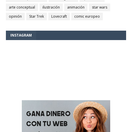
arte conceptual
ilustración
animación
star wars
opinión
Star Trek
Lovecraft
comic europeo
INSTAGRAM