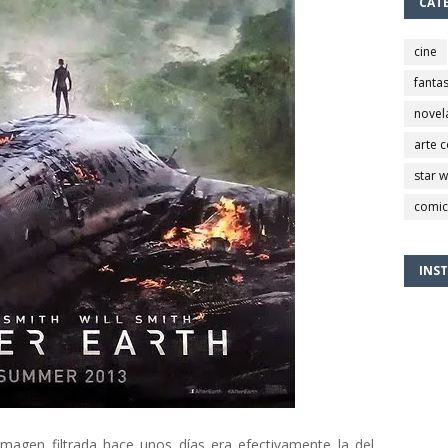
CAT
cine
fantas
novel
arte 
star 
comic
INS
magen filtrada hace unos días era efectivamente la del