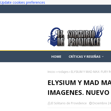
Update cookies preferences
HOME
CRÍTICAS Y RESEÑAS
Inicio
rodajes
ELYSIUM Y MAD MAX: FURY 
ELYSIUM Y MAD MA
IMAGENES. NUEVO 
El Solitario de Providence
Diciembre 24