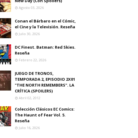
New Day (Con Spoilers)
Agosto 03, 2026
Conan el Bárbaro en el Cómic,
el Cine y la Televisión. Reseña
Julio 30, 2026
DC Finest. Batman: Red Skies.
Reseña
Febrero 22, 2026
JUEGO DE TRONOS,
TEMPORADA 2, EPISODIO 2X01
"THE NORTH REMEMBERS". LA
CRÍTICA (SPOILERS)
Abril 02, 2012
Colección Clásicos EC Comics:
The Haunt of Fear Vol. 5.
Reseña
Julio 16, 2026