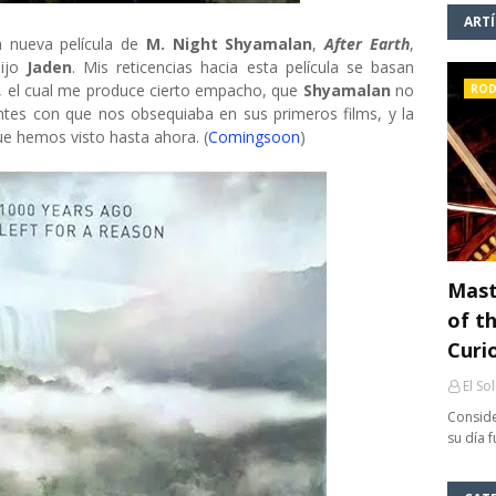
ART
 nueva película de
M. Night Shyamalan
,
After Earth
,
ijo
Jaden
. Mis reticencias hacia esta película se basan
, el cual me produce cierto empacho, que
Shyamalan
no
ROD
ntes con que nos obsequiaba en sus primeros films, y la
ue hemos visto hasta ahora. (
Comingsoon
)
Mast
of th
Curi
El So
Conside
su día 