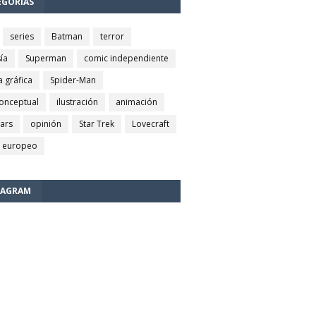
EGORÍAS
series
Batman
terror
ía
Superman
comic independiente
a gráfica
Spider-Man
conceptual
ilustración
animación
wars
opinión
Star Trek
Lovecraft
 europeo
TAGRAM