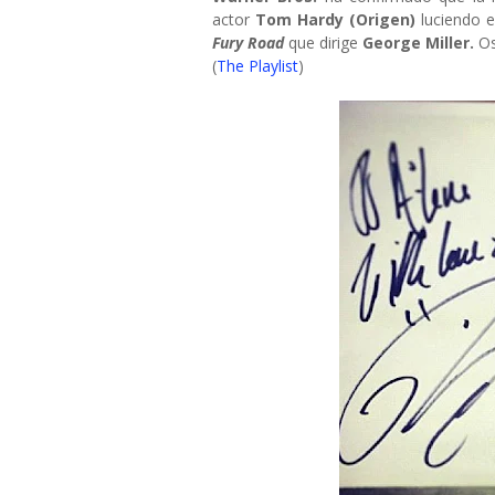
actor
Tom Hardy
(Origen)
luciendo e
Fury Road
que dirige
George Miller.
Os
(
The Playlist
)