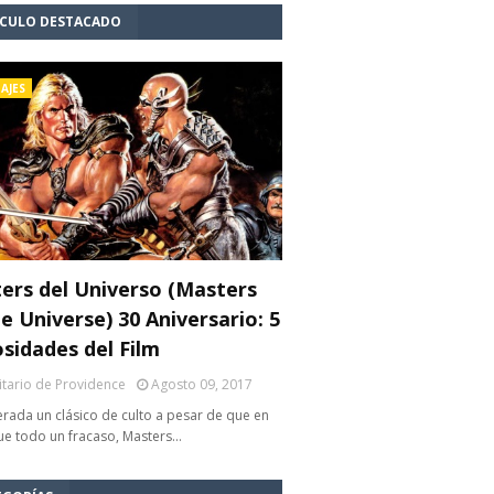
ÍCULO DESTACADO
AJES
ers del Universo (Masters
e Universe) 30 Aniversario: 5
osidades del Film
litario de Providence
Agosto 09, 2017
rada un clásico de culto a pesar de que en
fue todo un fracaso, Masters…