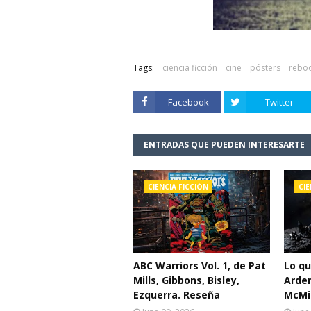
Tags:
ciencia ficción
cine
pósters
rebo
Facebook
Twitter
ENTRADAS QUE PUEDEN INTERESARTE
CIENCIA FICCIÓN
CIE
ABC Warriors Vol. 1, de Pat
Lo q
Mills, Gibbons, Bisley,
Arden
Ezquerra. Reseña
McMil