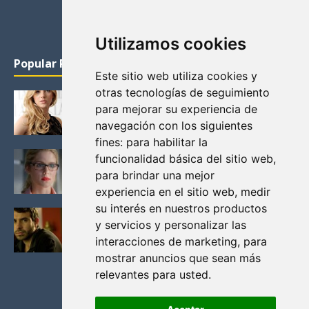
Utilizamos cookies
Popular Posts
Este sitio web utiliza cookies y
otras tecnologías de seguimiento
KATHERYN WINNICK: LA ACTRIZ MAS GUAPA DE
para mejorar su experiencia de
VIKINGOS
navegación con los siguientes
Junio 14, 2013
fines:
para habilitar la
FELICITY (EMILY BETT RICKARDS), LAS FOTOS
funcionalidad básica del sitio web
,
MAS BONITAS DE LA ALIADA DE ARROW
para brindar una mejor
Noviembre 30, 2013
experiencia en el sitio web
,
medir
su interés en nuestros productos
BLACK MIRROR: TODA TU HISTORIA. EPISODIO 3.
y servicios y personalizar las
LA CRITICA
interacciones de marketing
,
para
Mayo 17, 2012
mostrar anuncios que sean más
relevantes para usted
.