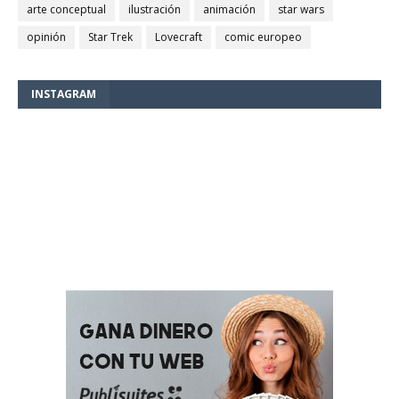
arte conceptual
ilustración
animación
star wars
opinión
Star Trek
Lovecraft
comic europeo
INSTAGRAM