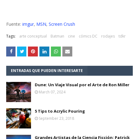
Fuente:
imgur
,
MSN
,
Screen Crush
Tags:
arte conceptual
Batman
cine
cómics DC
rodajes
tdkr
ENTRADAS QUE PUEDEN INTERESARTE
Dune: Un Viaje Visual por el Arte de Ron Miller
March 07, 2024
5 Tips to Acrylic Pouring
September 23, 2018
Grandes Artistas de la Ciencia Ficción: Patrick