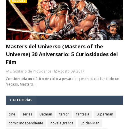
RODAJES
Masters del Universo (Masters of the
Universe) 30 Aniversario: 5 Curiosidades del
Film
El Solitario de Providence
Agosto 09, 2017
Considerada un clásico de culto a pesar de que en su día fue todo un
fracaso, Masters…
CATEGORÍAS
cine
series
Batman
terror
fantasía
Superman
comic independiente
novela gráfica
Spider-Man