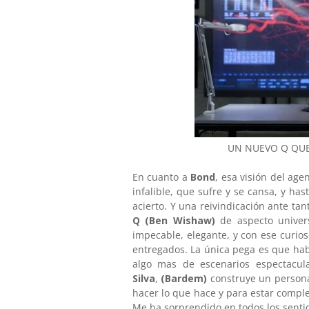
UN NUEVO Q QUE
En cuanto a
Bond
, esa visión del ag
infalible, que sufre y se cansa, y has
acierto. Y una reivindicación ante ta
Q (Ben Wishaw)
de aspecto univers
impecable, elegante, y con ese curio
entregados. La única pega es que hab
algo mas de escenarios espectacula
Silva
,
(Bardem)
construye un persona
hacer lo que hace y para estar compl
Me ha sorprendido en todos los senti