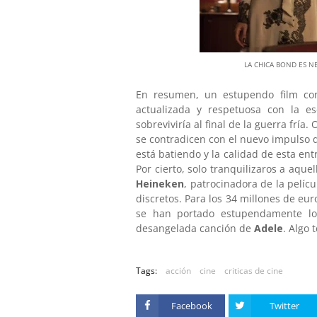
LA CHICA BOND ES N
En resumen, un estupendo film co
actualizada y respetuosa con la 
sobreviviría al final de la guerra fría.
se contradicen con el nuevo impulso 
está batiendo y la calidad de esta e
Por cierto, solo tranquilizaros a aq
Heineken
, patrocinadora de la pelícu
discretos. Para los 34 millones de eu
se han portado estupendamente lo
desangelada canción de
Adele
. Algo 
Tags:
acción
cine
criticas de cine
Facebook
Twitter