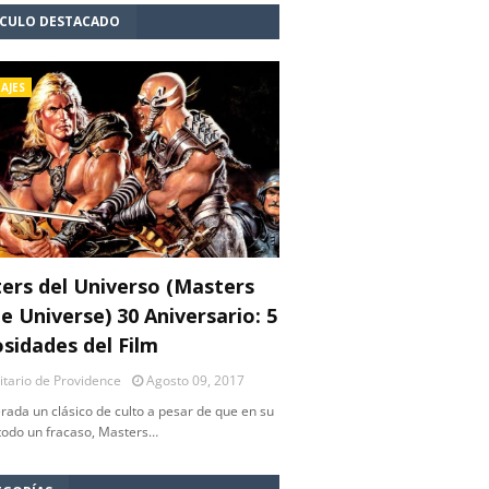
ÍCULO DESTACADO
AJES
ers del Universo (Masters
e Universe) 30 Aniversario: 5
osidades del Film
litario de Providence
Agosto 09, 2017
rada un clásico de culto a pesar de que en su
 todo un fracaso, Masters…