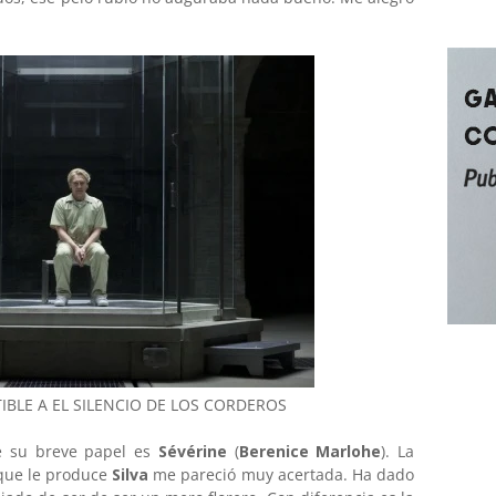
IBLE A EL SILENCIO DE LOS CORDEROS
e su breve papel es
Sévérine
(
Berenice Marlohe
). La
 que le produce
Silva
me pareció muy acertada. Ha dado