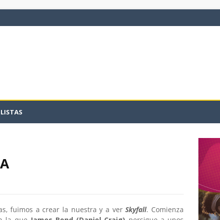
LISTAS
CA
as, fuimos a crear la nuestra y a ver
Skyfall
. Comienza
en la que
James Bond (Daniel Craig)
persigue a unos