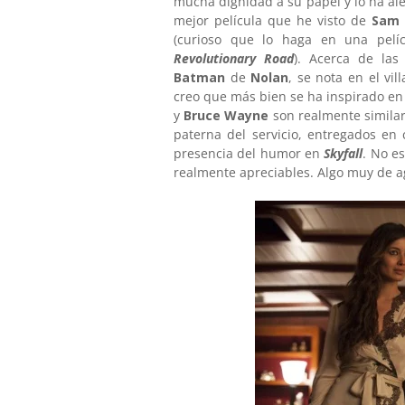
mucha dignidad a su papel y lo ha ale
mejor película que he visto de
Sam
(curioso que lo haga en una pel
Revolutionary Road
). Acerca de las
Batman
de
Nolan
, se nota en el vi
creo que más bien se ha inspirado en
y
Bruce Wayne
son realmente similar
paterna del servicio, entregados en
presencia del humor en
Skyfall
. No e
realmente apreciables. Algo muy de a