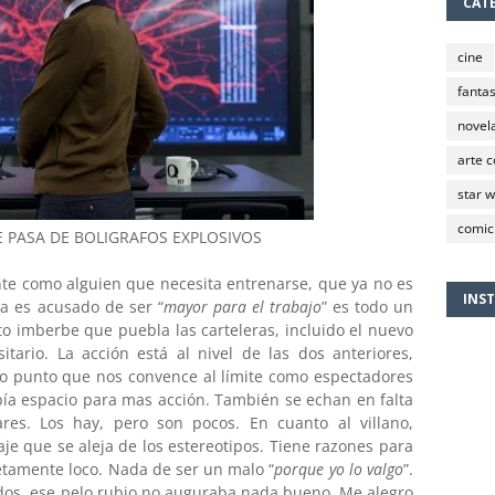
CAT
cine
fantas
novela
arte 
star 
comic
 PASA DE BOLIGRAFOS EXPLOSIVOS
ente como alguien que necesita entrenarse, que ya no es
INS
ta es acusado de ser “
mayor para el trabajo
” es todo un
nto imberbe que puebla las carteleras, incluido el nuevo
itario. La acción está al nivel de las dos anteriores,
so punto que nos convence al límite como espectadores
ía espacio para mas acción. También se echan en falta
res. Los hay, pero son pocos. En cuanto al villano,
je que se aleja de los estereotipos. Tiene razones para
etamente loco. Nada de ser un malo “
porque yo lo valgo
”.
dos, ese pelo rubio no auguraba nada bueno. Me alegro