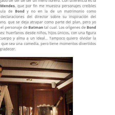
jado de ser de ser un mero florero. Con diferencia es la
Mendes
, que por fin me muestra personajes creíbles
ícula de
Bond
y no en la de un matrimonio como
 declaraciones del director sobre su inspiración del
llano, que se deja atrapar como parte del plan, pero yo
 el personaje de
Batman
tal cual. Los orígenes de
Bond
es: huerfanos desde niños, hijos únicos, con una figura
 cuerpo y alma a un ideal… Tampoco quiero olvidar la
s que sea una comedia, pero tiene momentos divertidos
gradecer.