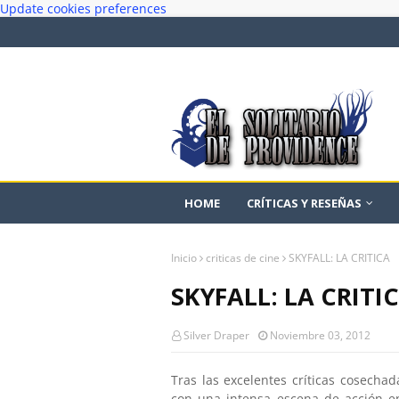
Update cookies preferences
HOME
CRÍTICAS Y RESEÑAS
Inicio
criticas de cine
SKYFALL: LA CRITICA
SKYFALL: LA CRITI
Silver Draper
Noviembre 03, 2012
Tras las excelentes críticas cosechad
con una intensa escena de acción 