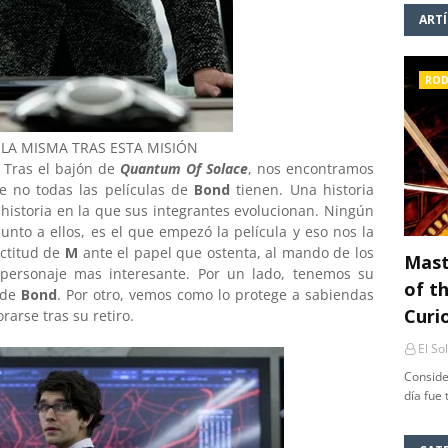
ART
ROD
LA MISMA TRAS ESTA MISIÓN
 Tras el bajón de
Quantum Of Solace
, nos encontramos
e no todas las películas de
Bond
tienen. Una historia
 historia en la que sus integrantes evolucionan. Ningún
junto a ellos, es el que empezó la película y eso nos la
actitud de
M
ante el papel que ostenta, al mando de los
Mast
l personaje mas interesante. Por un lado, tenemos su
of th
 de
Bond
. Por otro, vemos como lo protege a sabiendas
Curi
arse tras su retiro.
El So
Conside
día fue