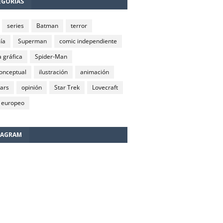
EGORÍAS
series
Batman
terror
ía
Superman
comic independiente
 gráfica
Spider-Man
conceptual
ilustración
animación
wars
opinión
Star Trek
Lovecraft
 europeo
TAGRAM