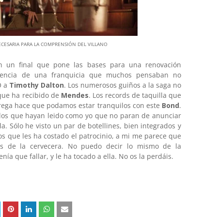
ECESARIA PARA LA COMPRENSIÓN DEL VILLANO
n un final que pone las bases para una renovación
esencia de una franquicia que muchos pensaban no
 O a
Timothy Dalton
. Los numerosos guiños a la saga no
que ha recibido de
Mendes
. Los records de taquilla que
ntrega hace que podamos estar tranquilos con este
Bond
.
uellos que hayan leido como yo que no paran de anunciar
la. Sólo he visto un par de botellines, bien integrados y
ros que les ha costado el patrocinio, a mi me parece que
s de la cervecera. No puedo decir lo mismo de la
tenía que fallar, y le ha tocado a ella. No os la perdáis.