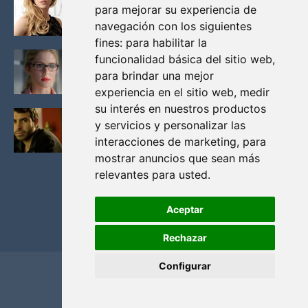
para mejorar su experiencia de
VIKINGOS
navegación con los siguientes
Junio 14, 2013
fines:
para habilitar la
FELICITY (EMILY BETT RICKARDS), LAS FOTOS
funcionalidad básica del sitio web
,
MAS BONITAS DE LA ALIADA DE ARROW
para brindar una mejor
Noviembre 30, 2013
experiencia en el sitio web
,
medir
su interés en nuestros productos
BLACK MIRROR: TODA TU HISTORIA. EPISODIO 3.
y servicios y personalizar las
LA CRITICA
interacciones de marketing
,
para
Mayo 17, 2012
mostrar anuncios que sean más
relevantes para usted
.
Aceptar
Rechazar
Configurar
Home
Privacidad y cookies
Contacto
Copyright ©
2026
El Solitario de Providence