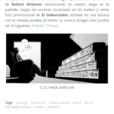
de
Robert Kirkman
reconocerán en cuanto salga en la
pantalla. Según las escenas mostradas en los trailers y cierta
foto promocional de
El Gobernador
sentado en una butaca
con la mirada perdida al frente, la icónica imagen bien podría
ser la siguiente.
(Fuente: TVLine)
CLIC PARA AMPLIAR
Tags:
castings
cómics DC
cómics marvel
series
terror
The Walking Dead
trailers
zombies