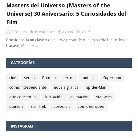
Masters del Universo (Masters of the
Universe) 30 Aniversario: 5 Curiosidades del
Film
El Solitario de Providence
Agosto 09, 2017
Considerada un clásico de culto a pesar de que en su día fue todo un
fracaso, Masters…
CATEGORÍAS
cine
series
Batman
terror
fantasía
Superman
comic independiente
novela gráfica
Spider-Man
arte conceptual
ilustración
animación
star wars
opinión
Star Trek
Lovecraft
comic europeo
INSTAGRAM