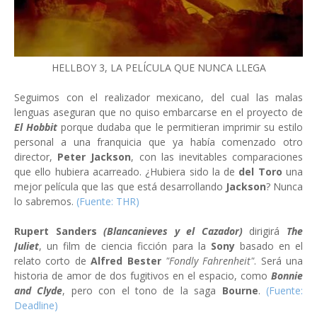
HELLBOY 3, LA PELÍCULA QUE NUNCA LLEGA
Seguimos con el realizador mexicano, del cual las malas
lenguas aseguran que no quiso embarcarse en el proyecto de
El Hobbit
porque dudaba que le permitieran imprimir su estilo
personal a una franquicia que ya había comenzado otro
director,
Peter Jackson
, con las inevitables comparaciones
que ello hubiera acarreado. ¿Hubiera sido la de
del Toro
una
mejor película que las que está desarrollando
Jackson
? Nunca
lo sabremos.
(Fuente: THR)
Rupert Sanders
(Blancanieves y el Cazador)
dirigirá
The
Juliet
, un film de ciencia ficción para la
Sony
basado en el
relato corto de
Alfred Bester
"Fondly Fahrenheit"
. Será una
historia de amor de dos fugitivos en el espacio, como
Bonnie
and Clyde
, pero con el tono de la saga
Bourne
.
(Fuente:
Deadline)