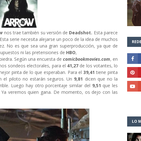
ow
nos trae también su versión de
Deadshot.
Esta parece
 Esta serie necesita alejarse un poco de la idea de muchos
REDE
vez. No es que sea una gran superproducción, ya que de
supuestos ni las pretensiones de
HBO
,
piedra. Según una encuesta de
comicbookmovies.com
, en
hos sondeos electorales, para el
41,27
de los votantes, lo
mejor pinta de lo que esperaban. Para el
39,41
tiene pinta
n el piloto no estarán seguros. Un
9,81
dicen que no la
rible. Luego hay otro porcentaje similar del
9,51
que les
o. Ya veremos quien gana. De momento, os dejo con las
LO M