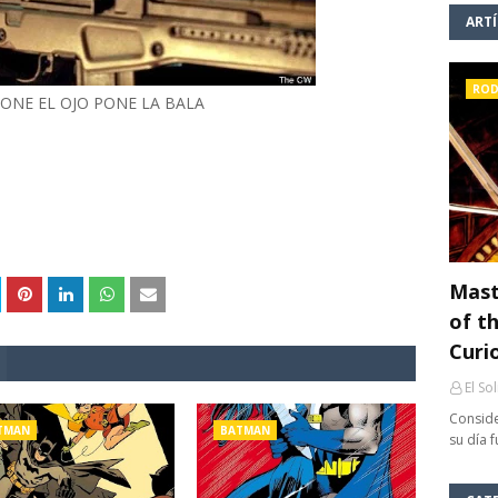
ART
ROD
ONE EL OJO PONE LA BALA
Mast
of th
Curi
El So
Conside
TMAN
BATMAN
su día 