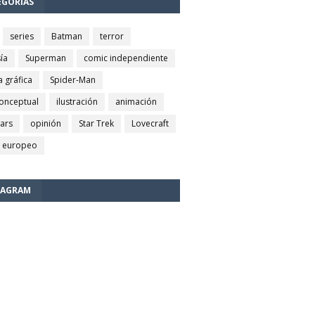
EGORÍAS
series
Batman
terror
ía
Superman
comic independiente
a gráfica
Spider-Man
conceptual
ilustración
animación
wars
opinión
Star Trek
Lovecraft
 europeo
TAGRAM