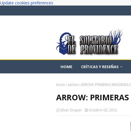
Update cookies preferences
HOME
CRÍTICAS Y RESEÑAS
Inicio
series
ARROW: PRIMERAS IMAGENES
ARROW: PRIMERAS
Silver Draper
Octubre 03, 2012