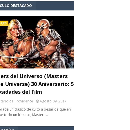
ÍCULO DESTACADO
AJES
ers del Universo (Masters
e Universe) 30 Aniversario: 5
osidades del Film
litario de Providence
Agosto 09, 2017
rada un clásico de culto a pesar de que en
fue todo un fracaso, Masters…