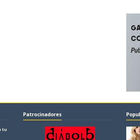
Patrocinadores
Popul
a tu