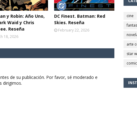
CAT
n y Robin: Año Uno,
DC Finest. Batman: Red
cine
rk Waid y Chris
Skies. Reseña
fantas
ee. Reseña
February 22, 2026
novel
h 18, 2026
arte 
star 
comic
ntes de su publicación. Por favor, sé moderado e
s dirigimos.
INS