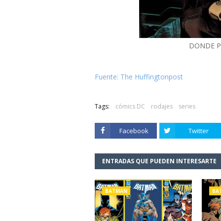
DONDE P
Fuente: The Huffingtonpost
Tags:
cómics DC
rodajes
series
Facebook
Twitter
ENTRADAS QUE PUEDEN INTERESARTE
BATMAN
BA