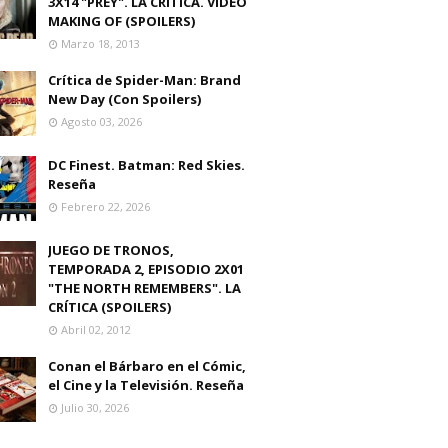
3X14 "PREY". LA CRITICA. VIDEO
MAKING OF (SPOILERS)
Marzo 18, 2013
Crítica de Spider-Man: Brand
New Day (Con Spoilers)
Agosto 03, 2026
DC Finest. Batman: Red Skies.
Reseña
Febrero 22, 2026
JUEGO DE TRONOS,
TEMPORADA 2, EPISODIO 2X01
"THE NORTH REMEMBERS". LA
CRÍTICA (SPOILERS)
Abril 02, 2012
Conan el Bárbaro en el Cómic,
el Cine y la Televisión. Reseña
Julio 30, 2026