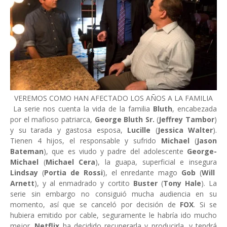
VEREMOS COMO HAN AFECTADO LOS AÑOS A LA FAMILIA
La serie nos cuenta la vida de la familia
Bluth
, encabezada
por el mafioso patriarca,
George Bluth Sr.
(
Jeffrey Tambor
)
y su tarada y gastosa esposa,
Lucille
(
Jessica Walter
).
Tienen 4 hijos, el responsable y sufrido
Michael
(
Jason
Bateman
), que es viudo y padre del adolescente
George-
Michael
(
Michael Cera
), la guapa, superficial e insegura
Lindsay
(
Portia de Rossi
), el enredante mago
Gob
(
Will
Arnett
), y al enmadrado y cortito
Buster
(
Tony Hale
). La
serie sin embargo no consiguió mucha audiencia en su
momento, así que se canceló por decisión de
FOX
. Si se
hubiera emitido por cable, seguramente le habría ido mucho
mejor.
Netflix
ha decidido recuperarla y producirla, y tendrá