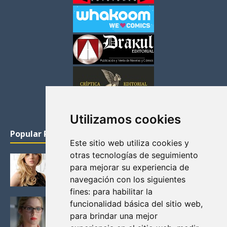
Utilizamos cookies
Popular Posts
Este sitio web utiliza cookies y
otras tecnologías de seguimiento
KATHERYN WINNICK: LA ACTRIZ MAS GUAPA DE
para mejorar su experiencia de
VIKINGOS
navegación con los siguientes
Junio 14, 2013
fines:
para habilitar la
FELICITY (EMILY BETT RICKARDS), LAS FOTOS
funcionalidad básica del sitio web
,
MAS BONITAS DE LA ALIADA DE ARROW
para brindar una mejor
Noviembre 30, 2013