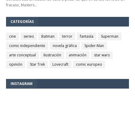
fracaso, Masters…
CATEGORÍAS
cine
series
Batman
terror
fantasía
Superman
comic independiente
novela gráfica
Spider-Man
arte conceptual
ilustración
animación
star wars
opinión
Star Trek
Lovecraft
comic europeo
INSTAGRAM