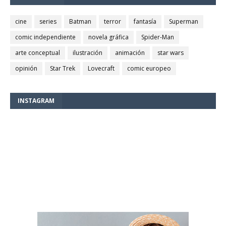
cine
series
Batman
terror
fantasía
Superman
comic independiente
novela gráfica
Spider-Man
arte conceptual
ilustración
animación
star wars
opinión
Star Trek
Lovecraft
comic europeo
INSTAGRAM