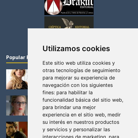
Utilizamos cookies
Popular Posts
Este sitio web utiliza cookies y
otras tecnologías de seguimiento
KATHERYN WINNICK: LA ACTRIZ MAS GUAPA DE
para mejorar su experiencia de
VIKINGOS
navegación con los siguientes
Junio 14, 2013
fines:
para habilitar la
FELICITY (EMILY BETT RICKARDS), LAS FOTOS
funcionalidad básica del sitio web
,
MAS BONITAS DE LA ALIADA DE ARROW
para brindar una mejor
Noviembre 30, 2013
experiencia en el sitio web
,
medir
su interés en nuestros productos
BLACK MIRROR: TODA TU HISTORIA. EPISODIO 3.
y servicios y personalizar las
LA CRITICA
interacciones de marketing
,
para
Mayo 17, 2012