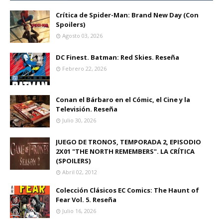
Crítica de Spider-Man: Brand New Day (Con
Spoilers)
Agosto 03, 2026
DC Finest. Batman: Red Skies. Reseña
Febrero 22, 2026
Conan el Bárbaro en el Cómic, el Cine y la
Televisión. Reseña
Julio 30, 2026
JUEGO DE TRONOS, TEMPORADA 2, EPISODIO
2X01 "THE NORTH REMEMBERS". LA CRÍTICA
(SPOILERS)
Abril 02, 2012
Colección Clásicos EC Comics: The Haunt of
Fear Vol. 5. Reseña
Julio 16, 2026