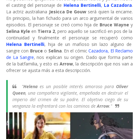
el casting del personaje de
Helena Bertinelli
,
La Cazadora
.
La actriz australiana
Jesicca De Gouw
será quien la encarne.
En principio, la han fichado para un arco argumental de varios
episodios. El personaje se creó como hija de
Bruce Wayne
y
Selina Kyle
en
Tierra 2
, pero aquello se sacrificó en pos de la
continuidad y finalmente el personaje se recuperó como
Helena Bertinelli
, hija de un mafioso sin lazo alguno de
sangre con
Bruce
o
Selina
. En el cómic
Cazadora, El Reclamo
de La Sangre
, nos explican su origen. Dado que forma parte
de la batfamilia, y esto es
Arrow
, la descripción que nos van a
ofrecer se ajusta más a esta descripcción.
"
Helena
es un posible interés amoroso para
Oliver
Queen
, una compañera vigilante, empeñada en destruir el
imperio del crimen de su padre. El objetivo ciego de su
venganza la enfrentará con los caminos de
Arrow
."