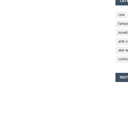
CAT
cine
fantas
novel
arte 
star 
comic
INS