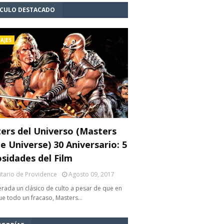
ÍCULO DESTACADO
AJES
ers del Universo (Masters
e Universe) 30 Aniversario: 5
osidades del Film
litario de Providence
Agosto 09, 2017
rada un clásico de culto a pesar de que en
fue todo un fracaso, Masters…