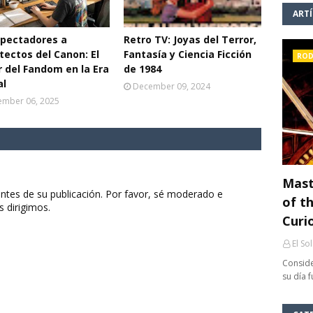
ART
spectadores a
Retro TV: Joyas del Terror,
tectos del Canon: El
Fantasía y Ciencia Ficción
ROD
 del Fandom en la Era
de 1984
al
December 09, 2024
mber 06, 2025
Mast
ntes de su publicación. Por favor, sé moderado e
of th
s dirigimos.
Curi
El So
Conside
su día 