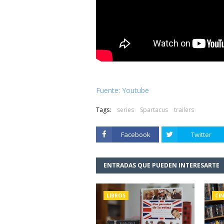
Fuente: Youtube
Tags:
series
Spartacus
trailers
Facebook
Twitter
ENTRADAS QUE PUEDEN INTERESARTE
LIBROS
CIN