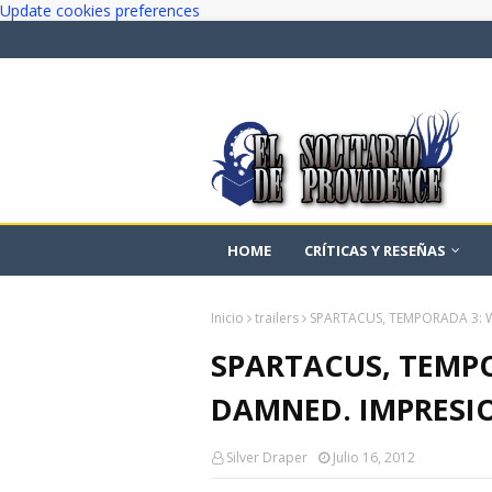
Update cookies preferences
HOME
CRÍTICAS Y RESEÑAS
Inicio
trailers
SPARTACUS, TEMPORADA 3: 
SPARTACUS, TEMPO
DAMNED. IMPRESI
Silver Draper
Julio 16, 2012