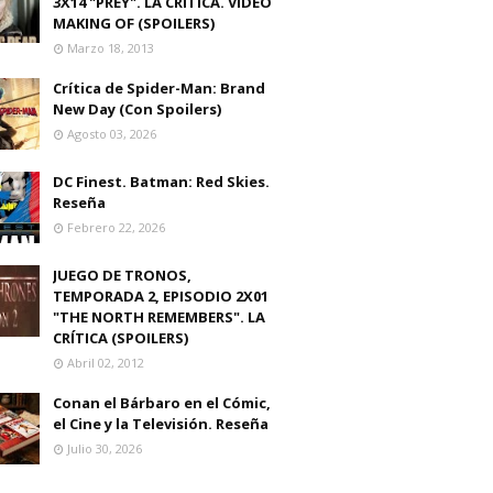
3X14 "PREY". LA CRITICA. VIDEO
MAKING OF (SPOILERS)
Marzo 18, 2013
Crítica de Spider-Man: Brand
New Day (Con Spoilers)
Agosto 03, 2026
DC Finest. Batman: Red Skies.
Reseña
Febrero 22, 2026
JUEGO DE TRONOS,
TEMPORADA 2, EPISODIO 2X01
"THE NORTH REMEMBERS". LA
CRÍTICA (SPOILERS)
Abril 02, 2012
Conan el Bárbaro en el Cómic,
el Cine y la Televisión. Reseña
Julio 30, 2026