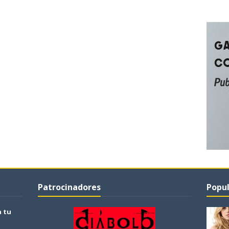
Patrocinadores
Popul
a tu