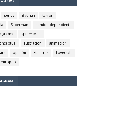
EGORÍAS
series
Batman
terror
ía
Superman
comic independiente
a gráfica
Spider-Man
conceptual
ilustración
animación
wars
opinión
Star Trek
Lovecraft
 europeo
TAGRAM