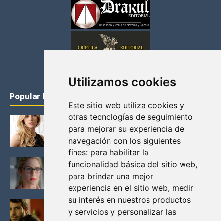
Utilizamos cookies
Popular Posts
Este sitio web utiliza cookies y
otras tecnologías de seguimiento
KATHERYN WINNICK: LA ACTRIZ MAS GUAPA DE
para mejorar su experiencia de
VIKINGOS
navegación con los siguientes
Junio 14, 2013
fines:
para habilitar la
FELICITY (EMILY BETT RICKARDS), LAS FOTOS
funcionalidad básica del sitio web
,
MAS BONITAS DE LA ALIADA DE ARROW
para brindar una mejor
Noviembre 30, 2013
experiencia en el sitio web
,
medir
su interés en nuestros productos
BLACK MIRROR: TODA TU HISTORIA. EPISODIO 3.
y servicios y personalizar las
LA CRITICA