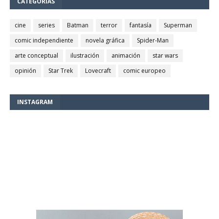
CATEGORÍAS
cine
series
Batman
terror
fantasía
Superman
comic independiente
novela gráfica
Spider-Man
arte conceptual
ilustración
animación
star wars
opinión
Star Trek
Lovecraft
comic europeo
INSTAGRAM