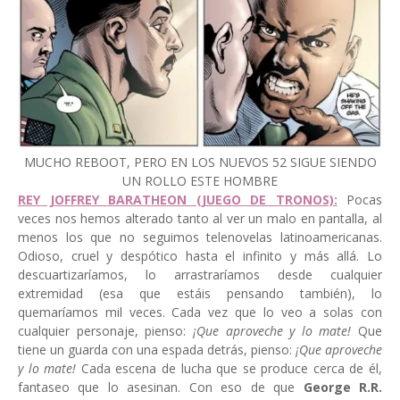
MUCHO REBOOT, PERO EN LOS NUEVOS 52 SIGUE SIENDO
UN ROLLO ESTE HOMBRE
REY JOFFREY BARATHEON (JUEGO DE TRONOS):
Pocas
veces nos hemos alterado tanto al ver un malo en pantalla, al
menos los que no seguimos telenovelas latinoamericanas.
Odioso, cruel y despótico hasta el infinito y más allá. Lo
descuartizaríamos, lo arrastraríamos desde cualquier
extremidad (esa que estáis pensando también), lo
quemaríamos mil veces. Cada vez que lo veo a solas con
cualquier personaje, pienso:
¡Que aproveche y lo mate!
Que
tiene un guarda con una espada detrás, pienso:
¡Que aproveche
y lo mate!
Cada escena de lucha que se produce cerca de él,
fantaseo que lo asesinan. Con eso de que
George R.R.