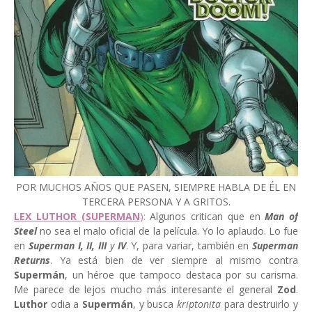
POR MUCHOS AÑOS QUE PASEN, SIEMPRE HABLA DE ÉL EN
TERCERA PERSONA Y A GRITOS.
LEX LUTHOR (SUPERMAN
):
Algunos critican que en
Man of
Steel
no sea el malo oficial de la película. Yo lo aplaudo. Lo fue
en
Superman I,
II, III
y
IV
. Y, para variar, también en
Superman
Returns
. Ya está bien de ver siempre al mismo contra
Supermán
, un héroe que tampoco destaca por su carisma.
Me parece de lejos mucho más interesante el general
Zod
.
Luthor
odia a
Supermán
, y busca
kriptonita
para destruirlo y