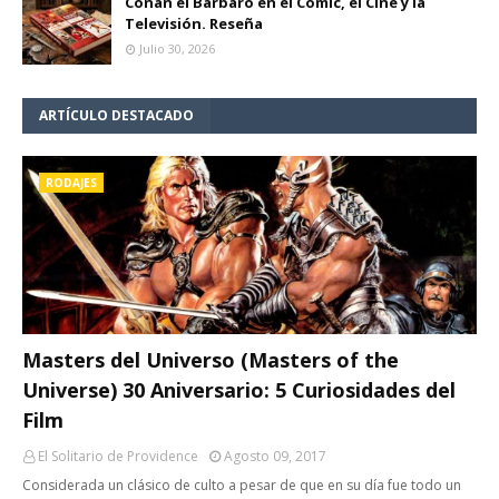
Conan el Bárbaro en el Cómic, el Cine y la
Televisión. Reseña
Julio 30, 2026
ARTÍCULO DESTACADO
RODAJES
Masters del Universo (Masters of the
Universe) 30 Aniversario: 5 Curiosidades del
Film
El Solitario de Providence
Agosto 09, 2017
Considerada un clásico de culto a pesar de que en su día fue todo un