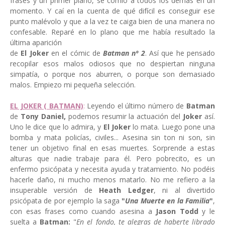
frases y un primer plano, se comió a todos los demás en un
momento. Y caí en la cuenta de qué difícil es conseguir ese
punto malévolo y que a la vez te caiga bien de una manera no
confesable. Reparé en lo plano que me había resultado la
última aparición
de
El Joker
en el cómic de
Batman nº 2
. Así que he pensado
recopilar esos malos odiosos que no despiertan ninguna
simpatía, o porque nos aburren, o porque son demasiado
malos. Empiezo mi pequeña selección.
EL JOKER ( BATMAN)
:
Leyendo el último número de
Batman
de
Tony Daniel,
podemos resumir la actuación del
Joker
así.
Uno le dice que lo admira, y
El Joker
lo mata. Luego pone una
bomba y mata policías, civiles... Asesina sin ton ni son, sin
tener un objetivo final en esas muertes. Sorprende a estas
alturas que nadie trabaje para él. Pero pobrecito, es un
enfermo psicópata y necesita ayuda y tratamiento. No podéis
hacerle daño, ni mucho menos matarlo. No me refiero a la
insuperable versión de
Heath Ledger
, ni al divertido
psicópata de por ejemplo la saga
"
Una Muerte en la Familia
"
,
con esas frases como cuando asesina a
Jason Todd
y le
suelta a
Batman:
"
En el fondo, te alegras de haberte librado