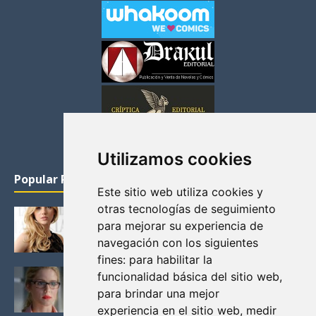
Utilizamos cookies
Popular Posts
Este sitio web utiliza cookies y
otras tecnologías de seguimiento
KATHERYN WINNICK: LA ACTRIZ MAS GUAPA DE
para mejorar su experiencia de
VIKINGOS
navegación con los siguientes
Junio 14, 2013
fines:
para habilitar la
FELICITY (EMILY BETT RICKARDS), LAS FOTOS
funcionalidad básica del sitio web
,
MAS BONITAS DE LA ALIADA DE ARROW
para brindar una mejor
Noviembre 30, 2013
experiencia en el sitio web
,
medir