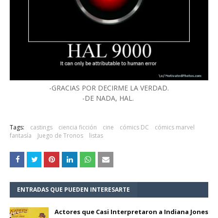
-GRACIAS POR DECIRME LA VERDAD.
-DE NADA, HAL.
Tags:
castings
ciencia ficción
cine
cómics DC
cómics marvel
fantasía
Juego de Tronos
listas
ENTRADAS QUE PUEDEN INTERESARTE
Actores que Casi Interpretaron a Indiana Jones