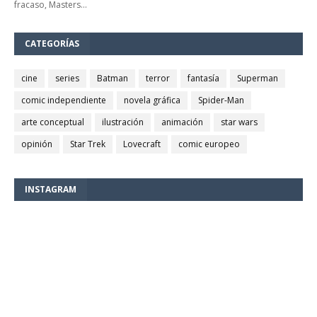
fracaso, Masters…
CATEGORÍAS
cine
series
Batman
terror
fantasía
Superman
comic independiente
novela gráfica
Spider-Man
arte conceptual
ilustración
animación
star wars
opinión
Star Trek
Lovecraft
comic europeo
INSTAGRAM