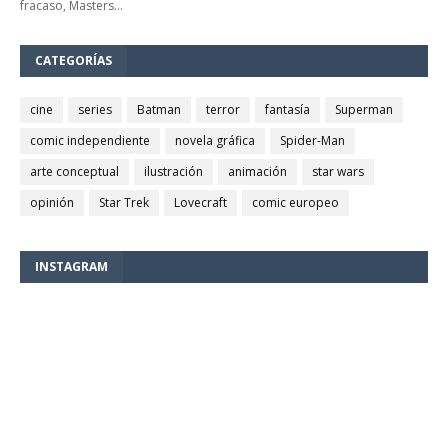
fracaso, Masters…
CATEGORÍAS
cine
series
Batman
terror
fantasía
Superman
comic independiente
novela gráfica
Spider-Man
arte conceptual
ilustración
animación
star wars
opinión
Star Trek
Lovecraft
comic europeo
INSTAGRAM