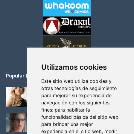
Utilizamos cookies
Popular Posts
Este sitio web utiliza cookies y
otras tecnologías de seguimiento
KATHERYN WINNICK: LA ACTRIZ MAS GUAPA DE
para mejorar su experiencia de
VIKINGOS
navegación con los siguientes
Junio 14, 2013
fines:
para habilitar la
FELICITY (EMILY BETT RICKARDS), LAS FOTOS
funcionalidad básica del sitio web
,
MAS BONITAS DE LA ALIADA DE ARROW
para brindar una mejor
Noviembre 30, 2013
experiencia en el sitio web
,
medir