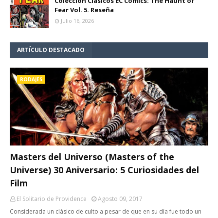
Colección Clásicos EC Comics: The Haunt of
Fear Vol. 5. Reseña
Julio 16, 2026
ARTÍCULO DESTACADO
RODAJES
Masters del Universo (Masters of the
Universe) 30 Aniversario: 5 Curiosidades del
Film
El Solitario de Providence
Agosto 09, 2017
Considerada un clásico de culto a pesar de que en su día fue todo un