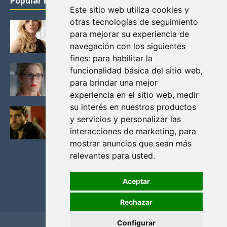
Popular Posts
Este sitio web utiliza cookies y
otras tecnologías de seguimiento
KATHERYN WINNICK: LA ACTRIZ MAS GUAPA DE
para mejorar su experiencia de
VIKINGOS
navegación con los siguientes
Junio 14, 2013
fines:
para habilitar la
FELICITY (EMILY BETT RICKARDS), LAS FOTOS
funcionalidad básica del sitio web
,
MAS BONITAS DE LA ALIADA DE ARROW
para brindar una mejor
Noviembre 30, 2013
experiencia en el sitio web
,
medir
su interés en nuestros productos
BLACK MIRROR: TODA TU HISTORIA. EPISODIO 3.
y servicios y personalizar las
LA CRITICA
interacciones de marketing
,
para
Mayo 17, 2012
mostrar anuncios que sean más
relevantes para usted
.
Aceptar
Rechazar
Configurar