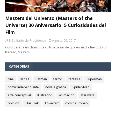
Masters del Universo (Masters of the
Universe) 30 Aniversario: 5 Curiosidades del
Film
El Solitario de Providence
Agosto 09, 2017
Considerada un clásico de culto a pesar de que en su día fue todo un
fracaso, Masters…
CATEGORÍAS
cine
series
Batman
terror
fantasía
Superman
comic independiente
novela gráfica
Spider-Man
arte conceptual
ilustración
animación
star wars
opinión
Star Trek
Lovecraft
comic europeo