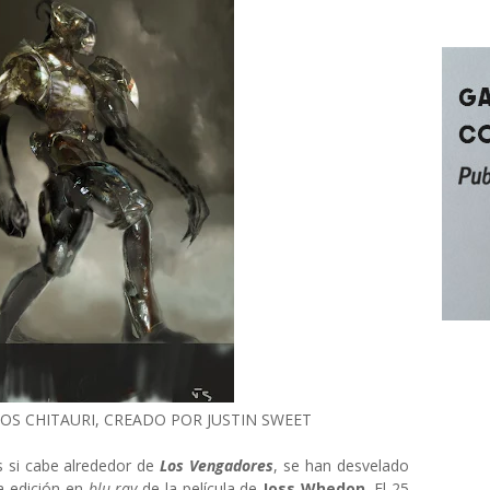
OS CHITAURI, CREADO POR JUSTIN SWEET
 si cabe alrededor de
Los Vengadores
, se han desvelado
a edición en
blu-ray
de la película de
Joss Whedon
. El 25