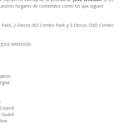
uestros hogares de contenidos como los que siguen:
Pack, 2-Discos BD Combo Pack y 2-Discos DVD Combo
 JOSS WHEDON
gation
egize
e
 Council
y Guard
tion