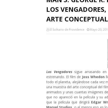
LOS VENGADORES, 
ARTE CONCEPTUAL
El Solitario de Providence
Mayo 20, 20
Los Vengadores
sigue arrasando en t
estrenando. El film de
Joss Whedon
ll
todo el planeta, alejándose cada vez
una muestra del arte conceptual del fi
animados y unas cuantas imágenes del
que no apareció en la película y su a
que la película que dirigirá
Edgar Wr
Marvel Studios
, o al menos eso es lo