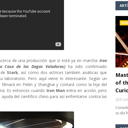
ART
ROD
cerca de una producción que sí está ya en marcha:
Iron
La Casa de las Dagas Voladoras)
ha sido confirmado
o de
Stark
, así como dos actrices también asiáticas que
Mast
u laboratorio. Pero aquí viene lo interesante. Según un
of th
e filmará en Pekín y Shanghai y contará como la hija del
Curi
China. Es entonces cuando
Iron Man
entra en acción, pero
ayuda del científico chino para así enfrentarse contra las
El So
Conside
su día 