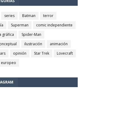
EGORÍAS
series
Batman
terror
ía
Superman
comic independiente
a gráfica
Spider-Man
conceptual
ilustración
animación
wars
opinión
Star Trek
Lovecraft
 europeo
TAGRAM