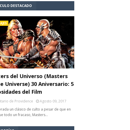
ÍCULO DESTACADO
AJES
ers del Universo (Masters
e Universe) 30 Aniversario: 5
osidades del Film
litario de Providence
Agosto 09, 2017
rada un clásico de culto a pesar de que en
fue todo un fracaso, Masters…