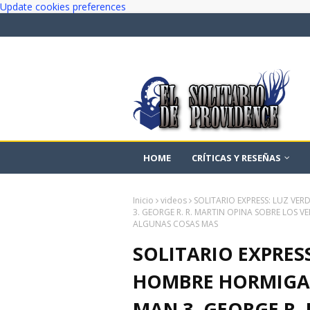
Update cookies preferences
HOME
CRÍTICAS Y RESEÑAS
Inicio
videos
SOLITARIO EXPRESS: LUZ VE
3. GEORGE R. R. MARTIN OPINA SOBRE LOS 
ALGUNAS COSAS MAS
SOLITARIO EXPRESS
HOMBRE HORMIGA.
MAN 3. GEORGE R.