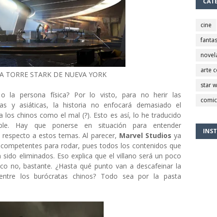
CAT
cine
fantas
novel
arte 
LA TORRE STARK DE NUEVA YORK
star 
 o la persona física? Por lo visto, para no herir las
comic
nas y asiáticas, la historia no enfocará demasiado el
 a los chinos como el mal (?). Esto es así, lo he traducido
eíble. Hay que ponerse en situación para entender
INS
os respecto a estos temas. Al parecer,
Marvel Studios
ya
s competentes para rodar, pues todos los contenidos que
sido eliminados. Eso explica que el villano será un poco
poco no, bastante. ¿Hasta qué punto van a descafeinar la
 entre los burócratas chinos? Todo sea por la pasta