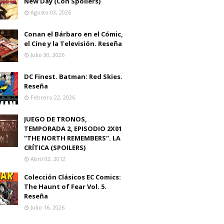
New Day (Con Spoilers)
Agosto 03, 2026
Conan el Bárbaro en el Cómic,
el Cine y la Televisión. Reseña
Julio 30, 2026
DC Finest. Batman: Red Skies.
Reseña
Febrero 22, 2026
JUEGO DE TRONOS,
TEMPORADA 2, EPISODIO 2X01
"THE NORTH REMEMBERS". LA
CRÍTICA (SPOILERS)
Abril 02, 2012
Colección Clásicos EC Comics:
The Haunt of Fear Vol. 5.
Reseña
Julio 16, 2026