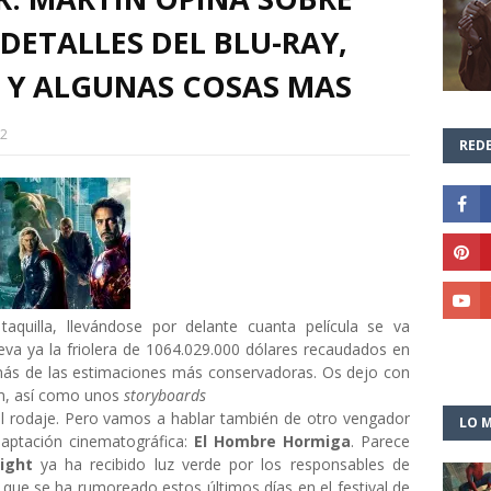
DETALLES DEL BLU-RAY,
 Y ALGUNAS COSAS MAS
12
REDE
aquilla, llevándose por delante cuanta película se va
eva ya la friolera de 1064.029.000 dólares recaudados en
 más de las estimaciones más conservadoras. Os dejo con
lm, así como unos
storyboards
 rodaje. Pero vamos a hablar también de otro vengador
LO M
daptación cinematográfica:
El Hombre Hormiga
. Parece
ight
ya ha recibido luz verde por los responsables de
 que se ha rumoreado estos últimos días en el festival de