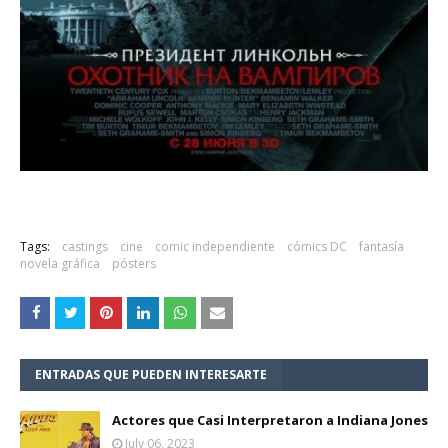
Tags:
castings
cine
comic independiente
cómics DC
fantasía
novela gráfica
pósters
ENTRADAS QUE PUEDEN INTERESARTE
Actores que Casi Interpretaron a Indiana Jones
July 06, 2023