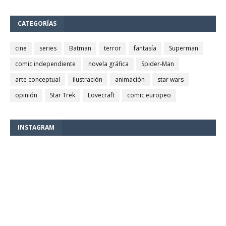
CATEGORÍAS
cine
series
Batman
terror
fantasía
Superman
comic independiente
novela gráfica
Spider-Man
arte conceptual
ilustración
animación
star wars
opinión
Star Trek
Lovecraft
comic europeo
INSTAGRAM