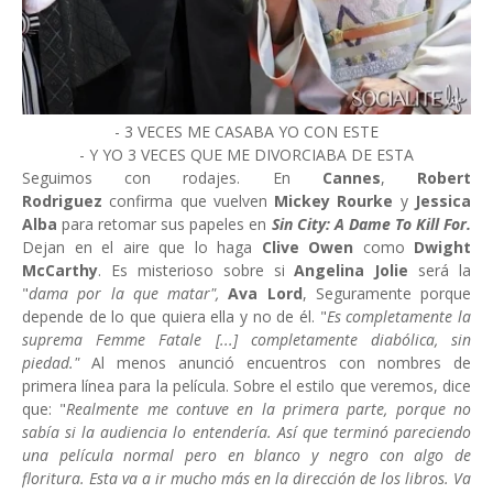
- 3 VECES ME CASABA YO CON ESTE
- Y YO 3 VECES QUE ME DIVORCIABA DE ESTA
Seguimos con rodajes. En
Cannes
,
Robert
Rodriguez
confirma que vuelven
Mickey Rourke
y
Jessica
Alba
para retomar sus papeles en
Sin City:
A Dame To Kill For.
D
ejan en el aire que lo haga
Clive Owen
como
Dwight
McCarthy
. Es misterioso sobre si
Angelina Jolie
será la
"
dama por la que matar",
Ava Lord
,
Seguramente porque
depende de lo que quiera ella y no de él. "
Es completamente la
suprema Femme Fatale [...] completamente diabólica, sin
piedad.
"
Al menos anunció encuentros con nombres de
primera línea para la película. Sobre el estilo que veremos, dice
que: "
Realmente me contuve en la primera parte, porque no
sabía si la audiencia lo entendería. Así que terminó pareciendo
una película normal pero en blanco y negro con algo de
floritura. Esta va a ir mucho más en la dirección de los libros. Va