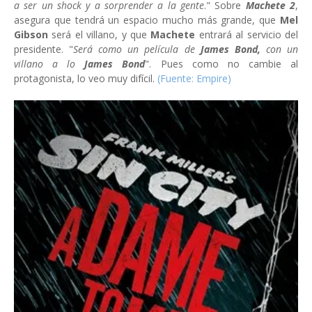
a ser un shock y a sorprender a la gente
." Sobre
Machete 2
,
asegura que tendrá un espacio mucho más grande, que
Mel
Gibson
será el villano, y que
Machete
entrará al servicio del
presidente. "
Será como un película de
James Bond,
con un
villano a lo
James Bond
"
.
Pues como no cambie al
protagonista, lo veo muy difícil.
(
Fuente: Empire
)