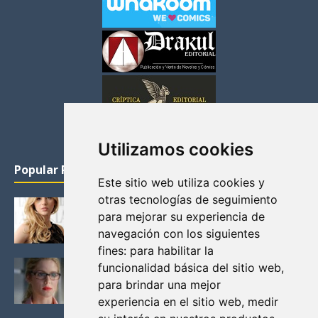
Utilizamos cookies
Popular Posts
Este sitio web utiliza cookies y
otras tecnologías de seguimiento
KATHERYN WINNICK: LA ACTRIZ MAS GUAPA DE
para mejorar su experiencia de
VIKINGOS
navegación con los siguientes
Junio 14, 2013
fines:
para habilitar la
FELICITY (EMILY BETT RICKARDS), LAS FOTOS
funcionalidad básica del sitio web
,
MAS BONITAS DE LA ALIADA DE ARROW
para brindar una mejor
Noviembre 30, 2013
experiencia en el sitio web
,
medir