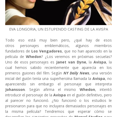
EVA LONGORIA, UN ESTUPENDO CASTING DE LA AVISPA
Todo eso está muy bien pero, ¿qué hay de esos
otros personajes emblemáticos, algunos miembros
fundadores de
Los Vengadores
, que no han aparecido en la
película de
Whedon
? ¿Los veremos en próximas secuelas?
Uno de esos personajes es
Janet van Dyne
, la
Avispa
, la
cual hemos sabido recientemente que aparecía en los
primeros guiones del film. Según
NY Daily News
, una versión
inicial del guión tenía una superheroína llamada la
Avispa
, no
apareciendo sin embargo el personaje que interpreta
Johansson
. Según afirma el mismo
Whedon
, intentó
introducir el personaje de la
Avispa
en el guión definitivo, pero
al parecer no funcionó. ¿No funcionó o los estudios le
presionaron para que no incluyera demasiados personajes en
la misma película? Tendremos que esperar cómo se
desarrollan los siguientes proyectos de
Marvel Studios
para