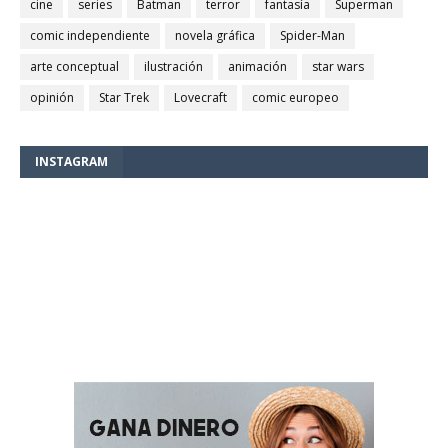
cine
series
Batman
terror
fantasía
Superman
comic independiente
novela gráfica
Spider-Man
arte conceptual
ilustración
animación
star wars
opinión
Star Trek
Lovecraft
comic europeo
INSTAGRAM