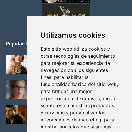
Utilizamos cookies
Popular Posts
Este sitio web utiliza cookies y
otras tecnologías de seguimiento
KATHERYN WINNICK: LA ACTRIZ MAS GUAPA DE
para mejorar su experiencia de
VIKINGOS
navegación con los siguientes
Junio 14, 2013
fines:
para habilitar la
FELICITY (EMILY BETT RICKARDS), LAS FOTOS
funcionalidad básica del sitio web
,
MAS BONITAS DE LA ALIADA DE ARROW
para brindar una mejor
Noviembre 30, 2013
experiencia en el sitio web
,
medir
su interés en nuestros productos
BLACK MIRROR: TODA TU HISTORIA. EPISODIO 3.
y servicios y personalizar las
LA CRITICA
interacciones de marketing
,
para
Mayo 17, 2012
mostrar anuncios que sean más