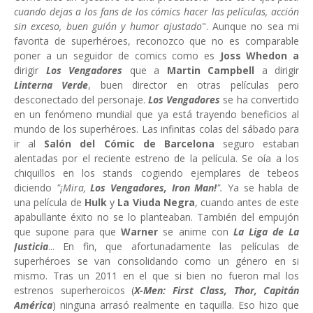
cuando dejas a los fans de los cómics hacer las películas, acción
sin exceso, buen guión y humor ajustado
". Aunque no sea mi
favorita de superhéroes, reconozco que no es comparable
poner a un seguidor de comics como es
Joss Whedon a
dirigir
Los Vengadores
que a
Martin Campbell
a dirigir
Linterna Verde
, buen director en otras películas pero
desconectado del personaje.
Los Vengadores
se ha convertido
en un fenómeno mundial que ya está trayendo beneficios al
mundo de los superhéroes. Las infinitas colas del sábado para
ir al
Salón del Cómic de Barcelona
seguro estaban
alentadas por el reciente estreno de la película. Se oía a los
chiquillos en los stands cogiendo ejemplares de tebeos
diciendo
"¡Mira,
Los Vengadores, Iron Man!
".
Ya se habla de
una película de
Hulk
y
La Viuda Negra
, cuando antes de este
apabullante éxito no se lo planteaban. También del empujón
que supone para que
Warner
se anime con
La Liga de La
Justicia
... En fin, que afortunadamente las películas de
superhéroes se van consolidando como un género en si
mismo. Tras un 2011 en el que si bien no fueron mal los
estrenos superheroicos (
X-Men: First Class, Thor, Capitán
América
) ninguna arrasó realmente en taquilla. Eso hizo que