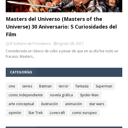
Masters del Universo (Masters of the
Universe) 30 Aniversario: 5 Curiosidades del
Film
El Solitario de Providence
Agosto 09, 2017
Considerada un clásico de culto a pesar de que en su día fue todo un
fracaso, Masters…
CATEGORÍAS
cine
series
Batman
terror
fantasía
Superman
comic independiente
novela gráfica
Spider-Man
arte conceptual
ilustración
animación
star wars
opinión
Star Trek
Lovecraft
comic europeo