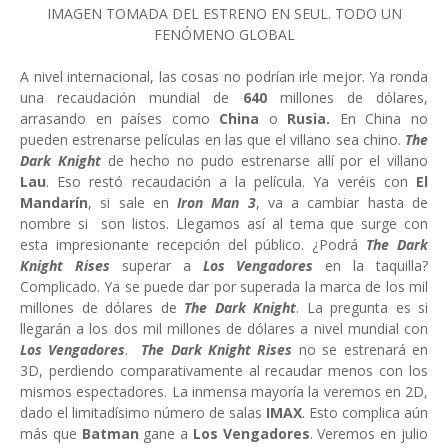
IMAGEN TOMADA DEL ESTRENO EN SEUL. TODO UN
FENÓMENO GLOBAL
A nivel internacional, las cosas no podrían irle mejor. Ya ronda
una recaudación mundial de
640
millones de dólares,
arrasando en países como
China
o
Rusia.
En China no
pueden estrenarse películas en las que el villano sea chino.
The
Dark Knight
de hecho no pudo estrenarse allí por el villano
Lau
. Eso restó recaudación a la película. Ya veréis con
El
Mandarín
, si sale en
Iron Man 3
, va a cambiar hasta de
nombre si son listos. Llegamos así al tema que surge con
esta impresionante recepción del público. ¿Podrá
The Dark
Knight Rises
superar a
Los Vengadores
en la taquilla?
Complicado. Ya se puede dar por superada la marca de los mil
millones de dólares de
The Dark Knight
. La pregunta es si
llegarán a los dos mil millones de dólares a nivel mundial con
Los Vengadores
.
The Dark Knight Rises
no se estrenará en
3D, perdiendo comparativamente al recaudar menos con los
mismos espectadores. La inmensa mayoría la veremos en 2D,
dado el limitadísimo número de salas
IMAX
. Esto complica aún
más que
Batman
gane a
Los Vengadores
. Veremos en julio