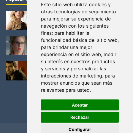
Este sitio web utiliza cookies y
otras tecnologías de seguimiento
KATHERYN WINNICK: LA ACTRIZ MAS GUAPA DE
para mejorar su experiencia de
VIKINGOS
navegación con los siguientes
Junio 14, 2013
fines:
para habilitar la
FELICITY (EMILY BETT RICKARDS), LAS FOTOS
funcionalidad básica del sitio web
,
MAS BONITAS DE LA ALIADA DE ARROW
para brindar una mejor
Noviembre 30, 2013
experiencia en el sitio web
,
medir
su interés en nuestros productos
BLACK MIRROR: TODA TU HISTORIA. EPISODIO 3.
y servicios y personalizar las
LA CRITICA
interacciones de marketing
,
para
Mayo 17, 2012
mostrar anuncios que sean más
relevantes para usted
.
Aceptar
Rechazar
Configurar
Home
Privacidad y cookies
Contacto