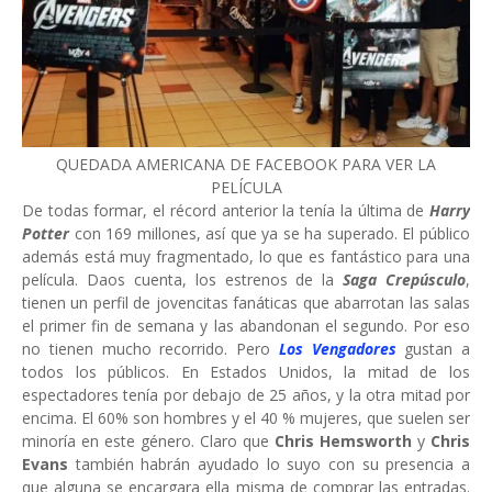
QUEDADA AMERICANA DE FACEBOOK PARA VER LA
PELÍCULA
De todas formar, el récord anterior la tenía la última de
Harry
Potter
con 169 millones, así que ya se ha superado. El público
además está muy fragmentado, lo que es fantástico para una
película. Daos cuenta, los estrenos de la
Saga Crepúsculo
,
tienen un perfil de jovencitas fanáticas que abarrotan las salas
el primer fin de semana y las abandonan el segundo. Por eso
no tienen mucho recorrido. Pero
Los Vengadores
gustan a
todos los públicos. En Estados Unidos, la mitad de los
espectadores tenía por debajo de 25 años, y la otra mitad por
encima. El 60% son hombres y el 40 % mujeres, que suelen ser
minoría en este género. Claro que
Chris Hemsworth
y
Chris
Evans
también habrán ayudado lo suyo con su presencia a
que alguna se encargara ella misma de comprar las entradas.