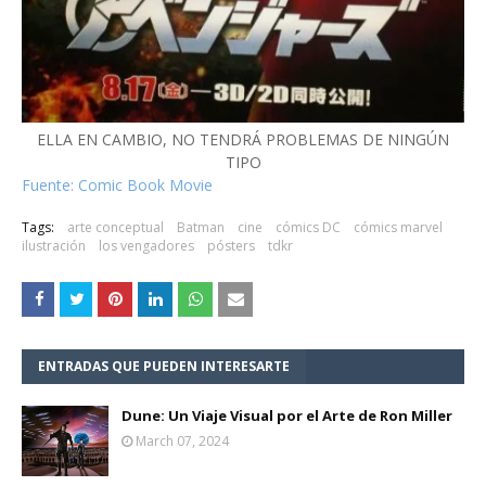
ELLA EN CAMBIO, NO TENDRÁ PROBLEMAS DE NINGÚN
TIPO
Fuente: Comic Book Movie
Tags:
arte conceptual
Batman
cine
cómics DC
cómics marvel
ilustración
los vengadores
pósters
tdkr
ENTRADAS QUE PUEDEN INTERESARTE
Dune: Un Viaje Visual por el Arte de Ron Miller
March 07, 2024