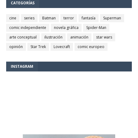
CATEGORÍAS
cine
series
Batman
terror
fantasía
Superman
comic independiente
novela gráfica
Spider-Man
arte conceptual
ilustración
animación
star wars
opinión
Star Trek
Lovecraft
comic europeo
INSTAGRAM