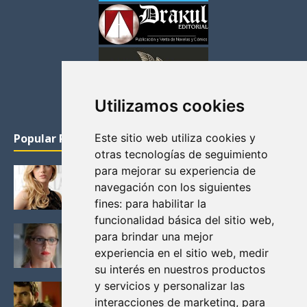
Utilizamos cookies
Popular Posts
Este sitio web utiliza cookies y
otras tecnologías de seguimiento
para mejorar su experiencia de
KATHERYN WINNICK: LA ACTRIZ MAS GUAPA DE
VIKINGOS
navegación con los siguientes
Junio 14, 2013
fines:
para habilitar la
funcionalidad básica del sitio web
,
FELICITY (EMILY BETT RICKARDS), LAS FOTOS
para brindar una mejor
MAS BONITAS DE LA ALIADA DE ARROW
experiencia en el sitio web
,
medir
Noviembre 30, 2013
su interés en nuestros productos
y servicios y personalizar las
BLACK MIRROR: TODA TU HISTORIA. EPISODIO 3.
LA CRITICA
interacciones de marketing
,
para