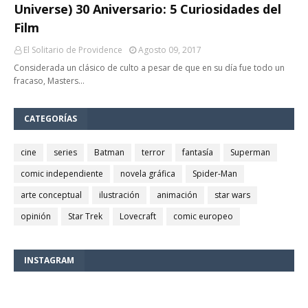
Universe) 30 Aniversario: 5 Curiosidades del
Film
El Solitario de Providence
Agosto 09, 2017
Considerada un clásico de culto a pesar de que en su día fue todo un
fracaso, Masters…
CATEGORÍAS
cine
series
Batman
terror
fantasía
Superman
comic independiente
novela gráfica
Spider-Man
arte conceptual
ilustración
animación
star wars
opinión
Star Trek
Lovecraft
comic europeo
INSTAGRAM