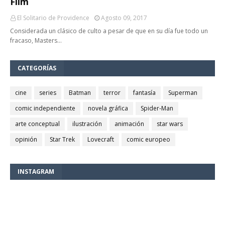
Film
El Solitario de Providence
Agosto 09, 2017
Considerada un clásico de culto a pesar de que en su día fue todo un
fracaso, Masters…
CATEGORÍAS
cine
series
Batman
terror
fantasía
Superman
comic independiente
novela gráfica
Spider-Man
arte conceptual
ilustración
animación
star wars
opinión
Star Trek
Lovecraft
comic europeo
INSTAGRAM