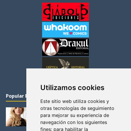
Utilizamos cookies
Popular Posts
Este sitio web utiliza cookies y
otras tecnologías de seguimiento
KATHERYN WINNICK: LA ACTRIZ MAS GUAPA DE
para mejorar su experiencia de
VIKINGOS
navegación con los siguientes
Junio 14, 2013
fines:
para habilitar la