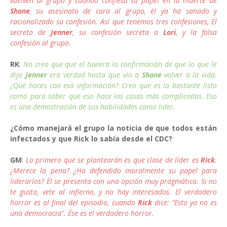
vuelven al grupo y cuando confiesa su papel en la muerte de
Shane
, su asesinato de cara al grupo, él ya ha sanado y
racionalizado su confesión. Así que tenemos tres confesiones, El
secreto de
Jenner
, su confesión secreta a
Lori
, y la falsa
confesión al grupo.
RK
:
No creo que que el tuviera la confirmación de que lo que le
dijo
Jenner
era verdad hasta que vio a
Shane
volver a la vida.
¿Qué haces con esa información? Creo que es lo bastante listo
como para saber que eso hace las cosas más complicadas. Eso
es una demostración de sus habilidades como lider.
¿Cómo manejará el grupo la noticia de que todos están
infectados y que Rick lo sabía desde el CDC?
GM
:
Lo primero que se plantearán es que clase de líder es
Rick
.
¿Merece la pena? ¿Ha defendido moralmente su papel para
liderarlos? Él se presenta con una opción muy pragmática. Si no
te gusta, vete al infierno, y no hay interesados. El verdadero
horror es al final del episodio, cuando
Rick
dice: "Esto ya no es
una democracia". Ése es el verdadero horror.