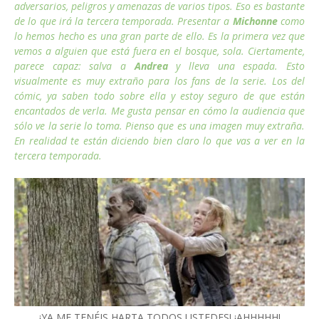
adversarios, peligros y amenazas de varios tipos. Eso es bastante
de lo que irá la tercera temporada. Presentar a
Michonne
como
lo hemos hecho es una gran parte de ello. Es la primera vez que
vemos a alguien que está fuera en el bosque, sola. Ciertamente,
parece capaz: salva a
Andrea
y lleva una espada. Esto
visualmente es muy extraño para los fans de la serie. Los del
cómic, ya saben todo sobre ella y estoy seguro de que están
encantados de verla. Me gusta pensar en cómo la audiencia que
sólo ve la serie lo toma. Pienso que es una imagen muy extraña.
En realidad te están diciendo bien claro lo que vas a ver en la
tercera temporada.
¡YA ME TENÉIS HARTA TODOS USTEDES! ¡AHHHHH!