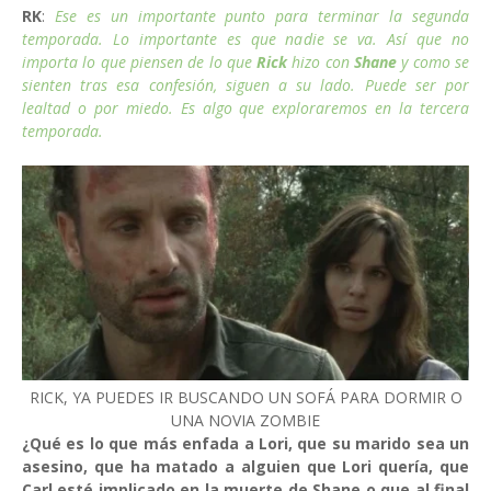
RK
:
Ese es un importante punto para terminar la segunda
temporada. Lo importante es que nadie se va. Así que no
importa lo que piensen de lo que
Rick
hizo con
Shane
y como se
sienten tras esa confesión, siguen a su lado. Puede ser por
lealtad o por miedo. Es algo que exploraremos en la tercera
temporada.
RICK, YA PUEDES IR BUSCANDO UN SOFÁ PARA DORMIR O
UNA NOVIA ZOMBIE
¿Qué es lo que más enfada a Lori, que su marido sea un
asesino, que ha matado a alguien que Lori quería, que
Carl esté implicado en la muerte de Shane o que al final