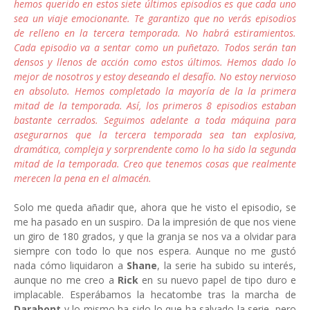
hemos querido en estos siete últimos episodios es que cada uno
sea un viaje emocionante. Te garantizo que no verás episodios
de relleno en la tercera temporada. No habrá estiramientos.
Cada episodio va a sentar como un puñetazo. Todos serán tan
densos y llenos de acción como estos últimos. Hemos dado lo
mejor de nosotros y estoy deseando el desafío. No estoy nervioso
en absoluto.
Hemos completado la mayoría de la la primera
mitad de la temporada. Así, los primeros 8 episodios estaban
bastante cerrados. Seguimos adelante a toda máquina para
asegurarnos que la tercera temporada sea tan explosiva,
dramática, compleja y sorprendente como lo ha sido la segunda
mitad de la temporada. Creo que tenemos cosas que realmente
merecen la pena en el almacén.
Solo me queda añadir que, ahora que he visto el episodio, se
me ha pasado en un suspiro. Da la impresión de que nos viene
un giro de 180 grados, y que la granja se nos va a olvidar para
siempre con todo lo que nos espera. Aunque no me gustó
nada cómo liquidaron a
Shane
, la serie ha subido su interés,
aunque no me creo a
Rick
en su nuevo papel de tipo duro e
implacable. Esperábamos la hecatombe tras la marcha de
Darabont
y lo mismo ha sido lo que ha salvado la serie, pero