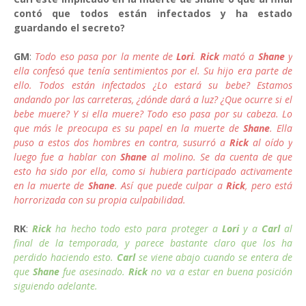
contó que todos están infectados y ha estado
guardando el secreto?
GM
:
Todo eso pasa por la mente de
Lori
.
Rick
mató a
Shane
y
ella confesó que tenía sentimientos por el. Su hijo era parte de
ello. Todos están infectados ¿Lo estará su bebe? Estamos
andando por las carreteras, ¿dónde dará a luz? ¿Que ocurre si el
bebe muere? Y si ella muere? Todo eso pasa por su cabeza. Lo
que más le preocupa es su papel en la muerte de
Shane
. Ella
puso a estos dos hombres en contra, susurró a
Rick
al oído y
luego fue a hablar con
Shane
al molino. Se da cuenta de que
esto ha sido por ella, como si hubiera participado activamente
en la muerte de
Shane
. Así que puede culpar a
Rick
, pero está
horrorizada con su propia culpabilidad.
RK
:
Rick
ha hecho todo esto para proteger a
Lori
y a
Carl
al
final de la temporada, y parece bastante claro que los ha
perdido haciendo esto.
Carl
se viene abajo cuando se entera de
que
Shane
fue asesinado.
Rick
no va a estar en buena posición
siguiendo adelante.