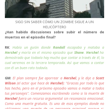
SIGO SIN SABER CÓMO UN ZOMBIE SIGUE A UN
HELICÓPTERO
¿Han habido discusiones sobre subir el número de
muertos en el episodio final?
RK
:
Había un guión donde
Randall
escapaba y mataba a
Hershel
y moría en el mismo episodio que
Shane
.
Hershel
ha
demostrado que todavía hay mucho que contar a través de él, lo
cual veremos en la tercera temporada. Así que vamos a contar
con él un buen rato todavía.
GM
:
El plan siempre fue aporrear a
Hershel
, y le dije a
Scott
Wilson
(el actor que hace de
Hershel
): "Gracias por todo lo que
has hecho, pero en el próximo episodio vamos a matar a todos
tus personajes". Comenzamos escribiendo como si la muerte de
Hershel
fuera un recurso argumental sin resonancia emocional.
Como una muerte gratuita. Es uno de esos ejemplos donde no
utilizamos una muerte de un personaje principal porque si,