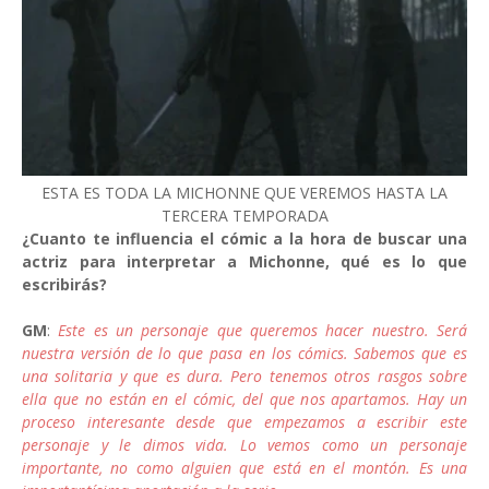
ESTA ES TODA LA MICHONNE QUE VEREMOS HASTA LA
TERCERA TEMPORADA
¿Cuanto te influencia el cómic a la hora de buscar una
actriz para interpretar a Michonne, qué es lo que
escribirás?
GM
:
Este es un personaje que queremos hacer nuestro. Será
nuestra versión de lo que pasa en los cómics. Sabemos que es
una solitaria y que es dura. Pero tenemos otros rasgos sobre
ella que no están en el cómic, del que nos apartamos. Hay un
proceso interesante desde que empezamos a escribir este
personaje y le dimos vida. Lo vemos como un personaje
importante, no como alguien que está en el montón. Es una