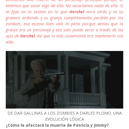
tenemos que sacar algo de ella. No sacaríamos nada de ella. Si
te fijas en la escena en la que
Hershel
mira atrás y ve su
granero ardiendo y su granja completamente perdida por los
zombies, esa escena bien vale la pena porque vemos que la
granja era un personaje y eso solo puede verse a través de los
ojos de
Hershel
. Así que lo más conveniente era mantenerlo con
vida.
DE DAR GALLINAS A LOS ZOMBIES A DARLES PLOMO. UNA
EVOLUCIÓN LÓGICA
¿Cómo le afectará la muerte de Patricia y Jimmy?