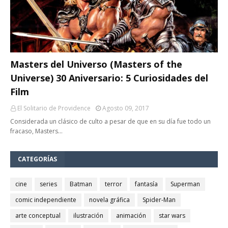
Masters del Universo (Masters of the
Universe) 30 Aniversario: 5 Curiosidades del
Film
El Solitario de Providence
Agosto 09, 2017
Considerada un clásico de culto a pesar de que en su día fue todo un
fracaso, Masters…
CATEGORÍAS
cine
series
Batman
terror
fantasía
Superman
comic independiente
novela gráfica
Spider-Man
arte conceptual
ilustración
animación
star wars