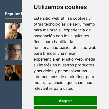
Utilizamos cookies
Popular Posts
Este sitio web utiliza cookies y
otras tecnologías de seguimiento
KATHERYN WINNICK: LA ACTRIZ MAS GUAPA DE
para mejorar su experiencia de
VIKINGOS
navegación con los siguientes
Junio 14, 2013
fines:
para habilitar la
FELICITY (EMILY BETT RICKARDS), LAS FOTOS
funcionalidad básica del sitio web
,
MAS BONITAS DE LA ALIADA DE ARROW
para brindar una mejor
Noviembre 30, 2013
experiencia en el sitio web
,
medir
su interés en nuestros productos
BLACK MIRROR: TODA TU HISTORIA. EPISODIO 3.
y servicios y personalizar las
LA CRITICA
interacciones de marketing
,
para
Mayo 17, 2012
mostrar anuncios que sean más
relevantes para usted
.
Aceptar