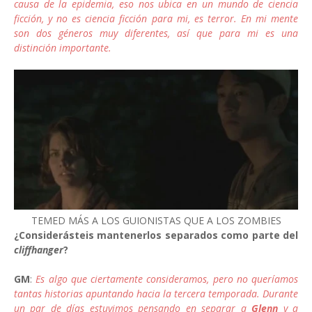
causa de la epidemia, eso nos ubica en un mundo de ciencia
ficción, y no es ciencia ficción para mi, es terror. En mi mente
son dos géneros muy diferentes, así que para mi es una
distinción importante.
TEMED MÁS A LOS GUIONISTAS QUE A LOS ZOMBIES
¿Considerásteis mantenerlos separados como parte del
cliffhanger
?
GM
:
Es algo que ciertamente consideramos, pero no queríamos
tantas historias apuntando hacia la tercera temporada. Durante
un par de días estuvimos pensando en separar a
Glenn
y a