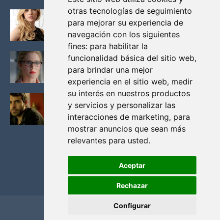
otras tecnologías de seguimiento
KATHERYN WINNICK: LA ACTRIZ MAS GUAPA DE
para mejorar su experiencia de
VIKINGOS
navegación con los siguientes
Junio 14, 2013
fines:
para habilitar la
FELICITY (EMILY BETT RICKARDS), LAS FOTOS
funcionalidad básica del sitio web
,
MAS BONITAS DE LA ALIADA DE ARROW
para brindar una mejor
Noviembre 30, 2013
experiencia en el sitio web
,
medir
su interés en nuestros productos
BLACK MIRROR: TODA TU HISTORIA. EPISODIO 3.
y servicios y personalizar las
LA CRITICA
interacciones de marketing
,
para
Mayo 17, 2012
mostrar anuncios que sean más
relevantes para usted
.
Aceptar
Rechazar
Configurar
Home
Privacidad y cookies
Contacto