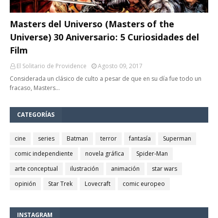
Masters del Universo (Masters of the
Universe) 30 Aniversario: 5 Curiosidades del
Film
El Solitario de Providence
Agosto 09, 2017
Considerada un clásico de culto a pesar de que en su día fue todo un
fracaso, Masters…
CATEGORÍAS
cine
series
Batman
terror
fantasía
Superman
comic independiente
novela gráfica
Spider-Man
arte conceptual
ilustración
animación
star wars
opinión
Star Trek
Lovecraft
comic europeo
INSTAGRAM