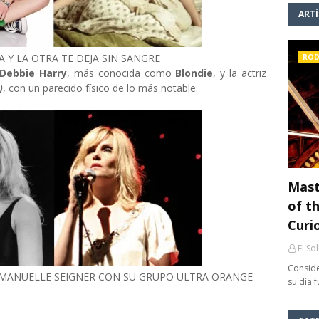
ART
A Y LA OTRA TE DEJA SIN SANGRE
ROD
Debbie Harry
, más conocida como
Blondie
, y la actriz
)
, con un parecido físico de lo más notable.
Mast
of th
Curi
El So
Conside
EMMANUELLE SEIGNER CON SU GRUPO ULTRA ORANGE
su día 