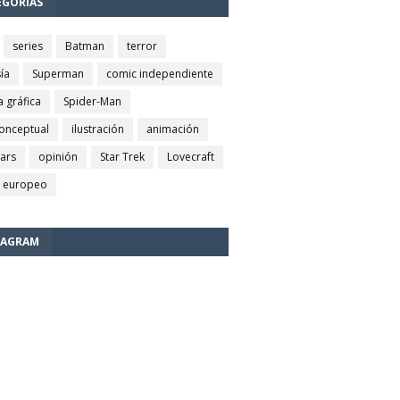
EGORÍAS
series
Batman
terror
ía
Superman
comic independiente
a gráfica
Spider-Man
conceptual
ilustración
animación
wars
opinión
Star Trek
Lovecraft
 europeo
TAGRAM