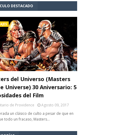
ÍCULO DESTACADO
AJES
ers del Universo (Masters
e Universe) 30 Aniversario: 5
osidades del Film
litario de Providence
Agosto 09, 2017
rada un clásico de culto a pesar de que en
fue todo un fracaso, Masters…