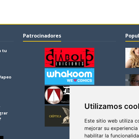
Patrocinadores
Popul
a tu
 Vapeo
Utilizamos coo
r
grar
?
Este sitio web utiliza 
mejorar su experiencia
habilitar la funcionalid