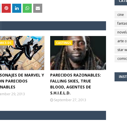
CAT
cine
fantas
novel
arte 
MICS DC
CASTINGS
star 
comic
RSONAJES DE MARVEL Y
PARECIDOS RAZONABLES:
INS
ON PARECIDOS
FALLING SKIES, TRUE
NABLES
BLOOD, AGENTES DE
S.H.I.E.L.D.
ember 29, 2013
September 27, 2013