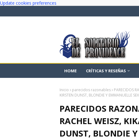
Update cookies preferences
HOME
CRÍTICAS Y RESEÑAS
Inicio
parecidos razonables
PARECIDOS RA
KIRSTEN DUNST, BLONDIE Y EMMANUELLE SE
PARECIDOS RAZONA
RACHEL WEISZ, KIK
DUNST, BLONDIE 