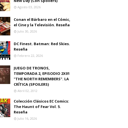
New Day (Con Spoilers)
Agosto 03, 2026
Conan el Bárbaro en el Cómic,
el Cine y la Televisión. Reseña
Julio 30, 2026
DC Finest. Batman: Red Skies.
Reseña
Febrero 22, 2026
JUEGO DE TRONOS,
TEMPORADA 2, EPISODIO 2X01
"THE NORTH REMEMBERS". LA
CRÍTICA (SPOILERS)
Abril 02, 2012
Colección Clásicos EC Comics:
The Haunt of Fear Vol. 5.
Reseña
Julio 16, 2026