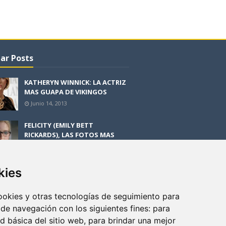
ar Posts
KATHERYN WINNICK: LA ACTRIZ
MAS GUAPA DE VIKINGOS
Junio 14, 2013
FELICITY (EMILY BETT
RICKARDS), LAS FOTOS MAS
BONITAS DE LA ALIADA DE
ARROW
Noviembre 30, 2013
kies
BLACK MIRROR: TODA TU
HISTORIA. EPISODIO 3. LA
cookies y otras tecnologías de seguimiento para
CRITICA
 de navegación con los siguientes fines:
para
Mayo 17, 2012
ad básica del sitio web
,
para brindar una mejor