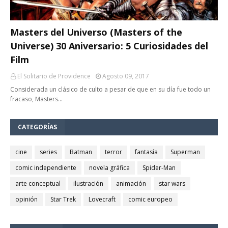
Masters del Universo (Masters of the
Universe) 30 Aniversario: 5 Curiosidades del
Film
El Solitario de Providence
Agosto 09, 2017
Considerada un clásico de culto a pesar de que en su día fue todo un
fracaso, Masters…
CATEGORÍAS
cine
series
Batman
terror
fantasía
Superman
comic independiente
novela gráfica
Spider-Man
arte conceptual
ilustración
animación
star wars
opinión
Star Trek
Lovecraft
comic europeo