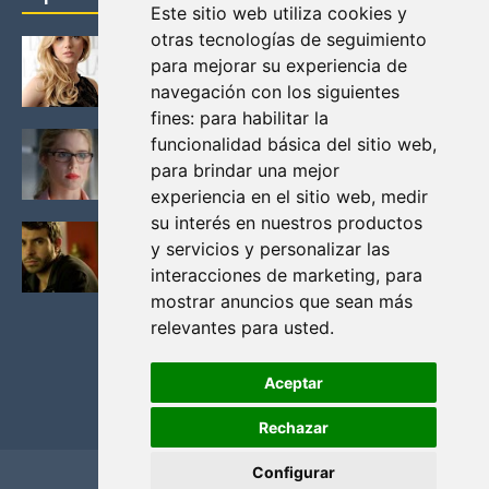
Este sitio web utiliza cookies y
otras tecnologías de seguimiento
KATHERYN WINNICK: LA ACTRIZ MAS GUAPA DE
para mejorar su experiencia de
VIKINGOS
navegación con los siguientes
Junio 14, 2013
fines:
para habilitar la
FELICITY (EMILY BETT RICKARDS), LAS FOTOS
funcionalidad básica del sitio web
,
MAS BONITAS DE LA ALIADA DE ARROW
para brindar una mejor
Noviembre 30, 2013
experiencia en el sitio web
,
medir
su interés en nuestros productos
BLACK MIRROR: TODA TU HISTORIA. EPISODIO 3.
y servicios y personalizar las
LA CRITICA
interacciones de marketing
,
para
Mayo 17, 2012
mostrar anuncios que sean más
relevantes para usted
.
Aceptar
Rechazar
Configurar
Home
Privacidad y cookies
Contacto