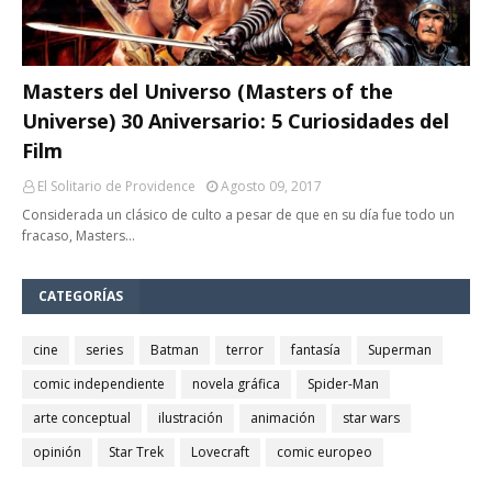
Masters del Universo (Masters of the
Universe) 30 Aniversario: 5 Curiosidades del
Film
El Solitario de Providence
Agosto 09, 2017
Considerada un clásico de culto a pesar de que en su día fue todo un
fracaso, Masters…
CATEGORÍAS
cine
series
Batman
terror
fantasía
Superman
comic independiente
novela gráfica
Spider-Man
arte conceptual
ilustración
animación
star wars
opinión
Star Trek
Lovecraft
comic europeo