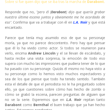
Sobre si fue quien dijo que se iba tras la marcha de
Darabont.
Responde que no,
"pero él (
Darabont
) dijo que quería grabar
nuestra última escena juntos y obviamente me he acordado de
eso"
. Confirma que va a trabajar con él en
L.A. Noir
y que está
encantado.
Parece que tenía muy asumido eso de que su personaje
moría, ya que no parece descontento. Pero hay que pensar
que él lo ha vivido como actor. Si todos se reunieron para
verlo, encima
Andrew Lincoln
y el se llevan de escándalo, y
hasta recibe una visita sorpresa, la emoción de todo eso
supera con mucho las impresiones que pudiera tener de lo que
ha pasado con su personaje. Quizás él mismo no haya visto a
su personaje como lo hemos visto muchos espectadores y
sea de los que piense que todo ha tenido sentido. También
esta el detalle de que el periodista no le ha preguntado sobre
ello, ya que cuestiones sobre cómo has hecho de zombi o
cómo se grabó la escena, parecen preguntas de alguien que
no ve la serie. Esperemos que en
L.A. Noir
repitan tanto
Darabont
como
Bernthal
el buen trabajo que ya han hecho
juntos. Estaremos pendientes.