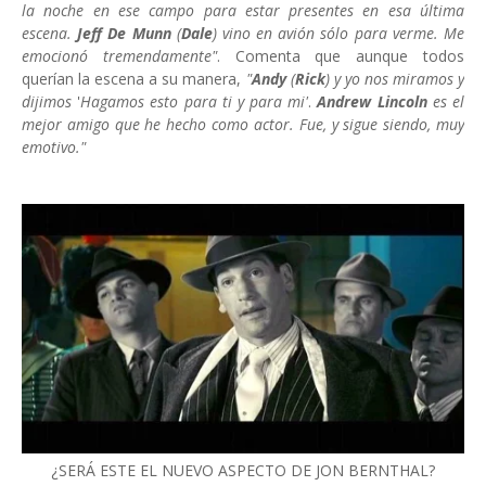
la noche en ese campo para estar presentes en esa última
escena.
Jeff De Munn
(
Dale
) vino en avión sólo para verme. Me
emocionó tremendamente"
. Comenta que aunque todos
querían la escena a su manera,
"
Andy
(
Rick
) y yo nos miramos y
dijimos
'
Hagamos esto para ti y para mi'
.
Andrew Lincoln
es el
mejor amigo que he hecho como actor. Fue, y sigue siendo, muy
emotivo."
¿SERÁ ESTE EL NUEVO ASPECTO DE JON BERNTHAL?