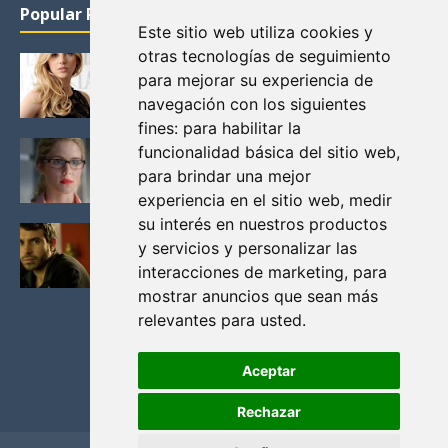
Popular Posts
Este sitio web utiliza cookies y
otras tecnologías de seguimiento
KATHERYN WINNICK: LA ACTRIZ MAS GUAPA DE
para mejorar su experiencia de
VIKINGOS
navegación con los siguientes
Junio 14, 2013
fines:
para habilitar la
FELICITY (EMILY BETT RICKARDS), LAS FOTOS
funcionalidad básica del sitio web
,
MAS BONITAS DE LA ALIADA DE ARROW
para brindar una mejor
Noviembre 30, 2013
experiencia en el sitio web
,
medir
su interés en nuestros productos
BLACK MIRROR: TODA TU HISTORIA. EPISODIO 3.
y servicios y personalizar las
LA CRITICA
interacciones de marketing
,
para
Mayo 17, 2012
mostrar anuncios que sean más
relevantes para usted
.
Aceptar
Rechazar