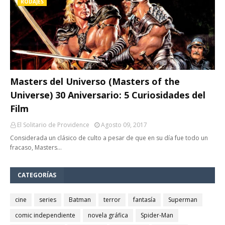
RODAJES
Masters del Universo (Masters of the
Universe) 30 Aniversario: 5 Curiosidades del
Film
El Solitario de Providence
Agosto 09, 2017
Considerada un clásico de culto a pesar de que en su día fue todo un
fracaso, Masters…
CATEGORÍAS
cine
series
Batman
terror
fantasía
Superman
comic independiente
novela gráfica
Spider-Man