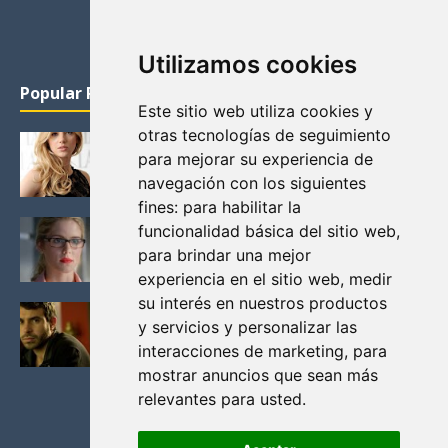
Utilizamos cookies
Popular Posts
Este sitio web utiliza cookies y
otras tecnologías de seguimiento
KATHERYN WINNICK: LA ACTRIZ MAS GUAPA DE
para mejorar su experiencia de
VIKINGOS
navegación con los siguientes
Junio 14, 2013
fines:
para habilitar la
FELICITY (EMILY BETT RICKARDS), LAS FOTOS
funcionalidad básica del sitio web
,
MAS BONITAS DE LA ALIADA DE ARROW
para brindar una mejor
Noviembre 30, 2013
experiencia en el sitio web
,
medir
su interés en nuestros productos
BLACK MIRROR: TODA TU HISTORIA. EPISODIO 3.
y servicios y personalizar las
LA CRITICA
interacciones de marketing
,
para
Mayo 17, 2012
mostrar anuncios que sean más
relevantes para usted
.