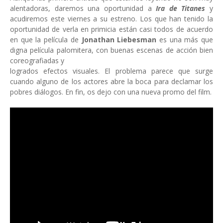
alentadoras, daremos una oportunidad a
Ira de Titanes
y
acudiremos este viernes a su estreno. Los que han tenido la
oportunidad de verla en primicia están casi todos de acuerdo
en que la película de
Jonathan Liebesman
es una más que
digna película palomitera, con buenas escenas de acción bien
coreografiadas y
logrados efectos visuales. El problema parece que surge
cuando alguno de los actores abre la boca para declamar los
pobres diálogos. En fin, os dejo con una nueva promo del film.