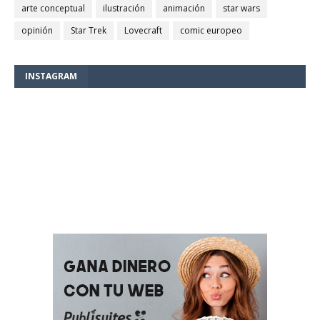
arte conceptual
ilustración
animación
star wars
opinión
Star Trek
Lovecraft
comic europeo
INSTAGRAM