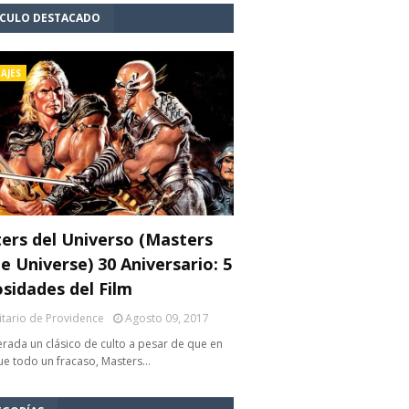
ÍCULO DESTACADO
AJES
ers del Universo (Masters
e Universe) 30 Aniversario: 5
osidades del Film
litario de Providence
Agosto 09, 2017
rada un clásico de culto a pesar de que en
fue todo un fracaso, Masters…