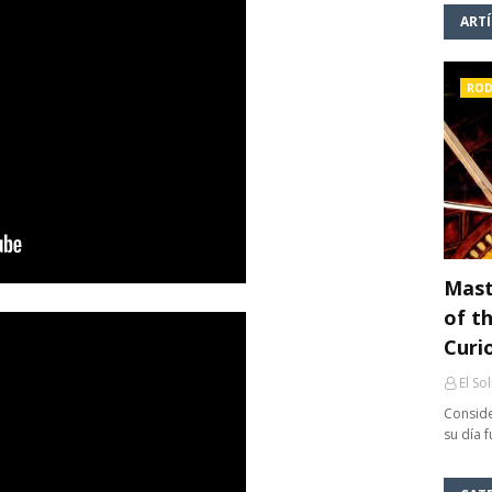
ART
ROD
Mast
of th
Curi
El So
Conside
su día 