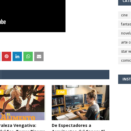
CAT
cine
fantas
novel
arte 
star 
comic
INS
E
CINE
aleza Vengativa:
De Espectadores a