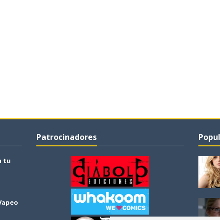
Patrocinadores
Popul
a tu
 Vapeo