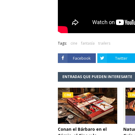
Tags:
cine
fantasía
trailers
Facebook
Twitter
ENTRADAS QUE PUEDEN INTERESARTE
CINE
CIN
Conan el Bárbaro en el
Natur