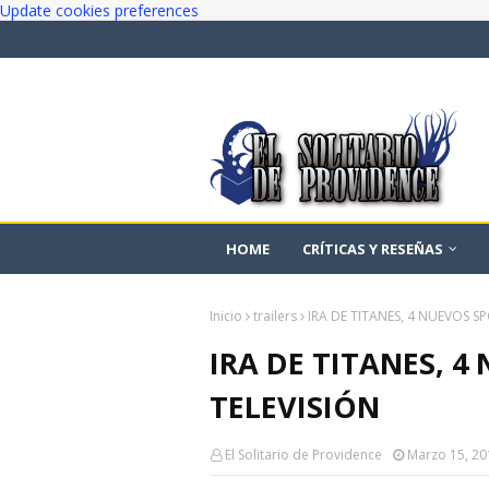
Update cookies preferences
HOME
CRÍTICAS Y RESEÑAS
Inicio
trailers
IRA DE TITANES, 4 NUEVOS S
IRA DE TITANES, 4
TELEVISIÓN
El Solitario de Providence
Marzo 15, 20