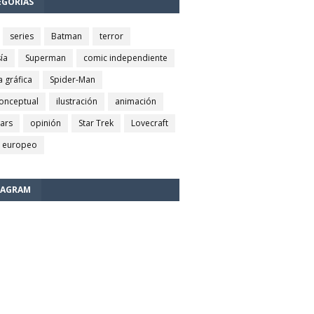
EGORÍAS
series
Batman
terror
ía
Superman
comic independiente
a gráfica
Spider-Man
conceptual
ilustración
animación
wars
opinión
Star Trek
Lovecraft
 europeo
TAGRAM