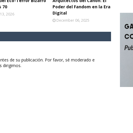
del Eco-Terror Bizarro
Arquitectos del Canon: El
s 70
Poder del Fandom en la Era
Digital
13, 2026
December 06, 2025
ntes de su publicación. Por favor, sé moderado e
s dirigimos.