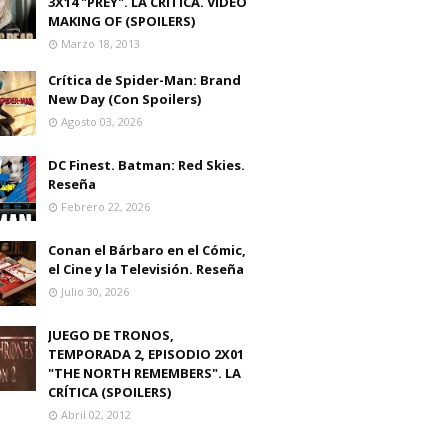
3X14 "PREY". LA CRITICA. VIDEO
MAKING OF (SPOILERS)
Marzo 18, 2013
Crítica de Spider-Man: Brand
New Day (Con Spoilers)
Agosto 03, 2026
DC Finest. Batman: Red Skies.
Reseña
Febrero 22, 2026
Conan el Bárbaro en el Cómic,
el Cine y la Televisión. Reseña
Julio 30, 2026
JUEGO DE TRONOS,
TEMPORADA 2, EPISODIO 2X01
"THE NORTH REMEMBERS". LA
CRÍTICA (SPOILERS)
Abril 02, 2012