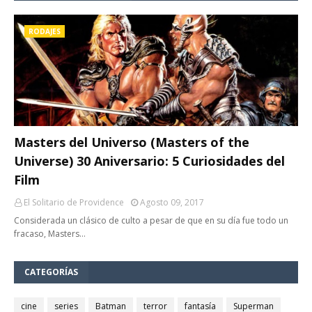
RODAJES
Masters del Universo (Masters of the
Universe) 30 Aniversario: 5 Curiosidades del
Film
El Solitario de Providence
Agosto 09, 2017
Considerada un clásico de culto a pesar de que en su día fue todo un
fracaso, Masters…
CATEGORÍAS
cine
series
Batman
terror
fantasía
Superman