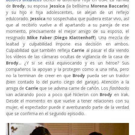
de
Brody
, su esposa
Jessica
(la bellísima
Morena Baccarin
)
y su hijo e hija adolescentes, se alejan de un reflejo
edulcorado.
Jessica
no sospechaba que pudiera estar vivo, así
que al recibirlo vuelve a él apartando a su pareja de ese
momento, precisamente el mejor amigo de su esposo, el
resignado
Mike Faber
(
Diego Klattenhoff
). Una mezcla de
lealtad y culpabilidad impone esa decisión en ambos.
Culpabilidad que también refleja
Carrie
al pasar el día viendo
los vídeos de las cámaras ocultas de vigilancia de la casa de
Brody
... ¿Y si se está equivocando y es un héroe? Sus
compañeros la apoyan y la protegen como a una niña, pero
no la terminan de creer en que
Brody
pueda ser un traidor
(bien contado lo del punto ciego del garaje). Atención a la
amiga de
Carrie
que se adivina carne de cañón. Los
flashbacks
van aclarando poco a poco qué hicieron con
Brody
en Irak.
Desde el momento en que vuelve a tener relaciones con su
mujer, el espectador puede ir aventurando parte de la verdad
que se confirma en el segundo episodio.