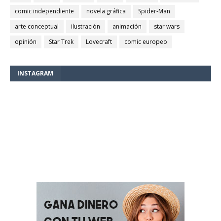
comic independiente
novela gráfica
Spider-Man
arte conceptual
ilustración
animación
star wars
opinión
Star Trek
Lovecraft
comic europeo
INSTAGRAM