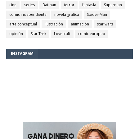
cine
series
Batman
terror
fantasía
Superman
comic independiente
novela gráfica
Spider-Man
arte conceptual
ilustración
animación
star wars
opinión
Star Trek
Lovecraft
comic europeo
INSTAGRAM