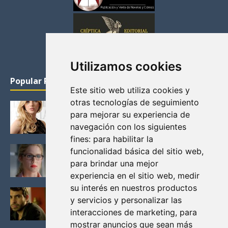
Utilizamos cookies
Popular Posts
Este sitio web utiliza cookies y
otras tecnologías de seguimiento
KATHERYN WINNICK: LA ACTRIZ MAS GUAPA DE
para mejorar su experiencia de
VIKINGOS
navegación con los siguientes
Junio 14, 2013
fines:
para habilitar la
FELICITY (EMILY BETT RICKARDS), LAS FOTOS
funcionalidad básica del sitio web
,
MAS BONITAS DE LA ALIADA DE ARROW
para brindar una mejor
Noviembre 30, 2013
experiencia en el sitio web
,
medir
su interés en nuestros productos
BLACK MIRROR: TODA TU HISTORIA. EPISODIO 3.
y servicios y personalizar las
LA CRITICA
interacciones de marketing
,
para
Mayo 17, 2012
mostrar anuncios que sean más