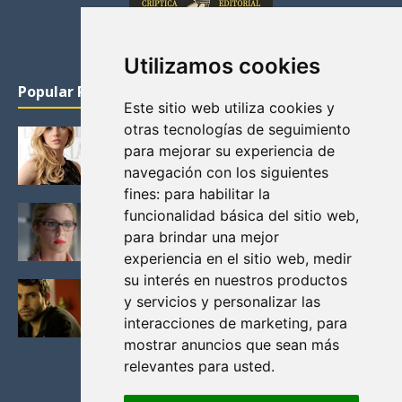
Utilizamos cookies
Popular Posts
Este sitio web utiliza cookies y
otras tecnologías de seguimiento
KATHERYN WINNICK: LA ACTRIZ MAS GUAPA DE
para mejorar su experiencia de
VIKINGOS
navegación con los siguientes
Junio 14, 2013
fines:
para habilitar la
FELICITY (EMILY BETT RICKARDS), LAS FOTOS
funcionalidad básica del sitio web
,
MAS BONITAS DE LA ALIADA DE ARROW
para brindar una mejor
Noviembre 30, 2013
experiencia en el sitio web
,
medir
su interés en nuestros productos
BLACK MIRROR: TODA TU HISTORIA. EPISODIO 3.
y servicios y personalizar las
LA CRITICA
interacciones de marketing
,
para
Mayo 17, 2012
mostrar anuncios que sean más
relevantes para usted
.