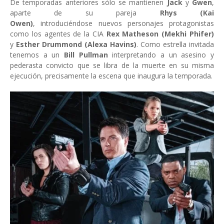
De temporadas anteriores sólo se mantienen
Jack
y
Gwen
,
aparte de su pareja
Rhys (Kai
Owen)
, introduciéndose nuevos personajes protagonistas
como los agentes de la CIA
Rex Matheson (Mekhi Phifer)
y
Esther Drummond (Alexa Havins)
. Como estrella invitada
tenemos a un
Bill Pullman
interpretando a un asesino y
pederasta convicto que se libra de la muerte en su misma
ejecución, precisamente la escena que inaugura la temporada.