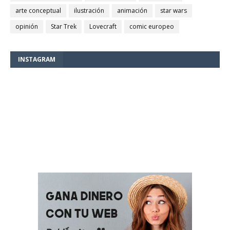
arte conceptual
ilustración
animación
star wars
opinión
Star Trek
Lovecraft
comic europeo
INSTAGRAM