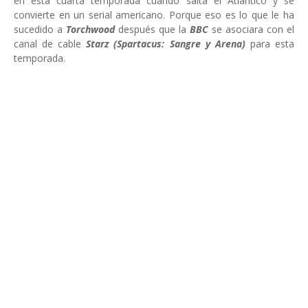
en esta cuarta temporada cuando salta el Atlántico y se
convierte en un serial americano. Porque eso es lo que le ha
sucedido a
Torchwood
después que la
BBC
se asociara con el
canal de cable
Starz (Spartacus: Sangre y Arena)
para esta
temporada.