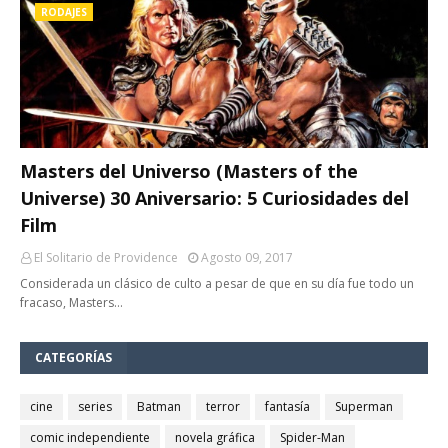
RODAJES
Masters del Universo (Masters of the
Universe) 30 Aniversario: 5 Curiosidades del
Film
El Solitario de Providence
Agosto 09, 2017
Considerada un clásico de culto a pesar de que en su día fue todo un
fracaso, Masters…
CATEGORÍAS
cine
series
Batman
terror
fantasía
Superman
comic independiente
novela gráfica
Spider-Man