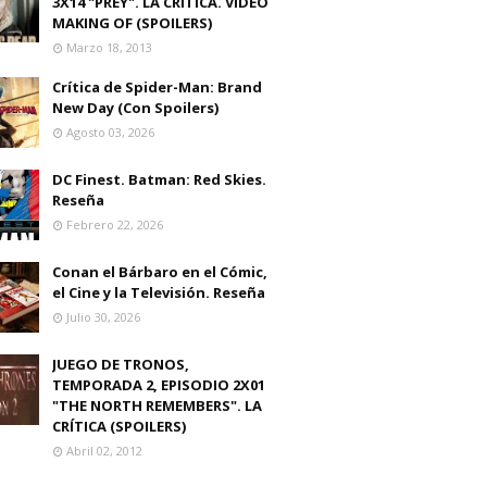
3X14 "PREY". LA CRITICA. VIDEO
MAKING OF (SPOILERS)
Marzo 18, 2013
Crítica de Spider-Man: Brand
New Day (Con Spoilers)
Agosto 03, 2026
DC Finest. Batman: Red Skies.
Reseña
Febrero 22, 2026
Conan el Bárbaro en el Cómic,
el Cine y la Televisión. Reseña
Julio 30, 2026
JUEGO DE TRONOS,
TEMPORADA 2, EPISODIO 2X01
"THE NORTH REMEMBERS". LA
CRÍTICA (SPOILERS)
Abril 02, 2012