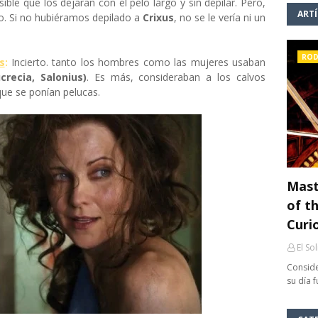
ble que los dejaran con el pelo largo y sin depilar. Pero,
ART
ho. Si no hubiéramos depilado a
Crixus
, no se le vería ni un
ROD
s
:
Incierto. tanto los hombres como las mujeres usaban
crecia, Salonius)
. Es más, consideraban a los calvos
que se ponían pelucas.
Mast
of th
Curi
El So
Conside
su día 