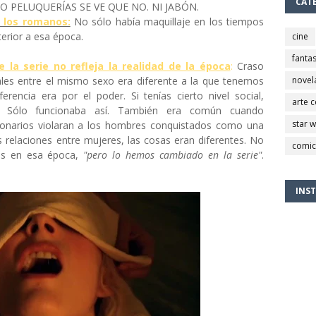
CAT
O PELUQUERÍAS SE VE QUE NO. NI JABÓN.
o los romanos:
No sólo había maquillaje en los tiempos
terior a esa época.
cine
fantas
 la serie no refleja la realidad de la época
:
Craso
uales entre el mismo sexo era diferente a la que tenemos
novel
rencia era por el poder. Si tenías cierto nivel social,
arte 
. Sólo funcionaba así. También era común cuando
star 
egionarios violaran a los hombres conquistados como una
 relaciones entre mujeres, las cosas eran diferentes. No
comic
es en esa época,
"pero lo hemos cambiado en la serie"
.
INS