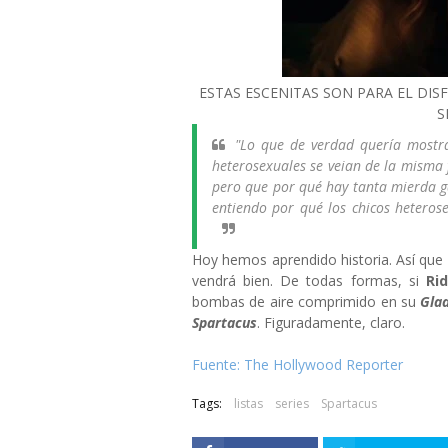
ESTAS ESCENITAS SON PARA EL DIS
S
"
Lo que de verdad quería mostra
heterosexuales se veian de la misma 
pero que por qué hay tanta mierda g
entiendo por qué los chicos heteros
Hoy hemos aprendido historia. Así que
vendrá bien. De todas formas, si
Ri
bombas de aire comprimido en su
Glad
Spartacus
. Figuradamente, claro.
Fuente: The Hollywood Reporter
Tags:
listas
series
Spartacus