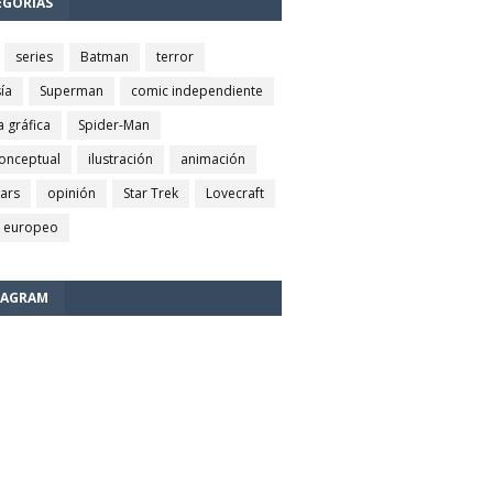
EGORÍAS
series
Batman
terror
ía
Superman
comic independiente
a gráfica
Spider-Man
conceptual
ilustración
animación
wars
opinión
Star Trek
Lovecraft
 europeo
TAGRAM