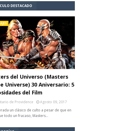
ÍCULO DESTACADO
AJES
ers del Universo (Masters
e Universe) 30 Aniversario: 5
osidades del Film
litario de Providence
Agosto 09, 2017
rada un clásico de culto a pesar de que en
fue todo un fracaso, Masters…