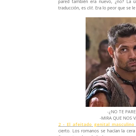
pared también era nuevo, ¿no? La ún
traducción, es
clit
. Era lo peor que se l
-¿NO TE PAR
-MIRA QUE NOS V
2 - El afeitado genital masculino
cierto. Los romanos se hacían la cera 