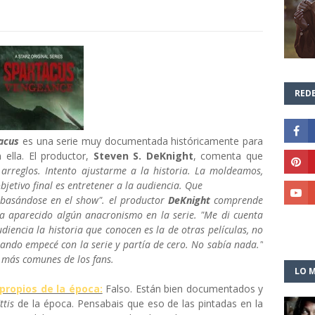
REDE
acus
es una serie muy documentada
históricamente para
 ella. El productor,
Steven S.
DeKnight
, comenta que
rreglos. Intento ajustarme a la historia. La moldeamos,
etivo final es entretener a la audiencia. Que
 basándose en el show"
. el productor
DeKnight
comprende
ha aparecido algún anacronismo en la serie. "
Me di cuenta
iencia la historia que conocen es la de otras películas, no
ando empecé con la serie y partía de cero. No sabía nada
.
"
 más comunes de los fans.
LO M
 propios de la época:
Falso. Están bien documentados y
ttis
de la época. Pensabais que eso de las pintadas en la