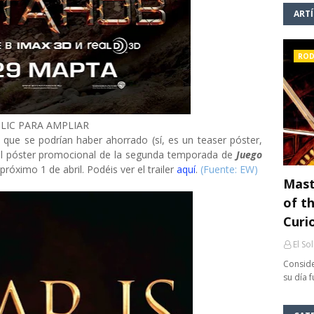
ART
ROD
LIC PARA AMPLIAR
que se podrían haber ahorrado (sí, es un teaser póster,
l póster promocional de la segunda temporada de
Juego
 próximo 1 de abril. Podéis ver el trailer
aquí
.
(Fuente: EW)
Mast
of th
Curi
El So
Conside
su día 