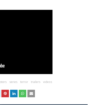
sters
series
terror
trailers
videos