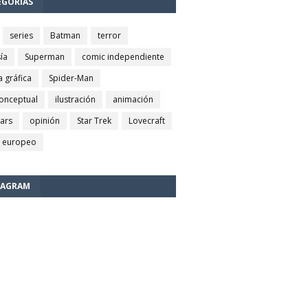
EGORÍAS
series
Batman
terror
ía
Superman
comic independiente
a gráfica
Spider-Man
conceptual
ilustración
animación
wars
opinión
Star Trek
Lovecraft
 europeo
TAGRAM