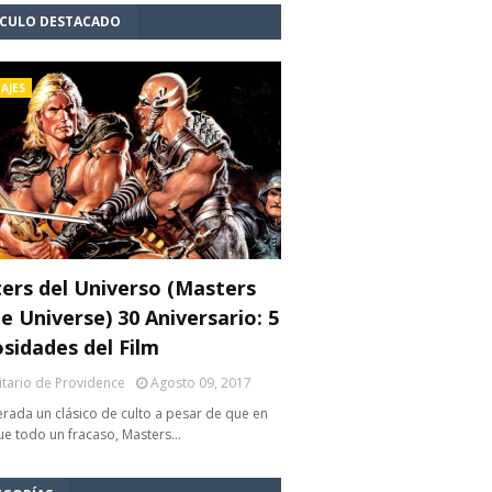
ÍCULO DESTACADO
AJES
ers del Universo (Masters
e Universe) 30 Aniversario: 5
osidades del Film
litario de Providence
Agosto 09, 2017
rada un clásico de culto a pesar de que en
fue todo un fracaso, Masters…