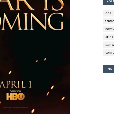
CAT
cine
fantas
novel
arte 
star 
comic
INS