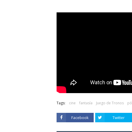
Tags:
cine
fantasía
Juego de Tronos
pó
Facebook
Twitter