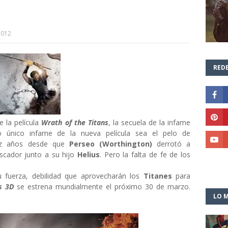
2012
REDE
 la película
Wrath of the Titans
, la secuela de la infame
 único infame de la nueva película sea el pelo de
iez años desde que
Perseo (Worthington)
derrotó a
escador junto a su hijo
Helius
. Pero la falta de fe de los
u fuerza, debilidad que aprovecharán los
Titanes
para
s
3D
se estrena mundialmente el próximo 30 de marzo.
LO M