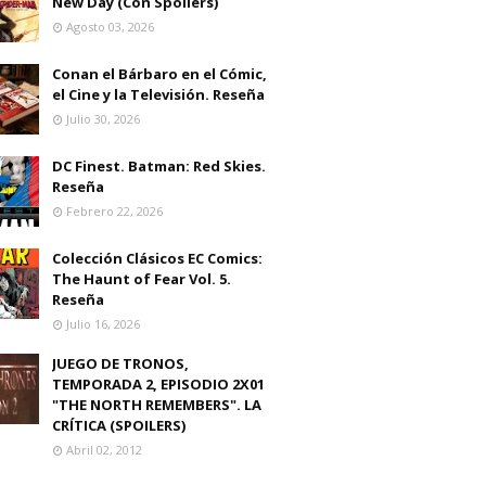
New Day (Con Spoilers)
Agosto 03, 2026
Conan el Bárbaro en el Cómic,
el Cine y la Televisión. Reseña
Julio 30, 2026
DC Finest. Batman: Red Skies.
Reseña
Febrero 22, 2026
Colección Clásicos EC Comics:
The Haunt of Fear Vol. 5.
Reseña
Julio 16, 2026
JUEGO DE TRONOS,
TEMPORADA 2, EPISODIO 2X01
"THE NORTH REMEMBERS". LA
CRÍTICA (SPOILERS)
Abril 02, 2012