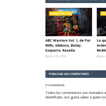
CIENCIA FICCIÓN
CIE
ABC Warriors Vol. 1, de Pat
Lo q
Mills, Gibbons, Bisley,
Arden
Ezquerra. Reseña
McMil
June 09, 2026
June
PUBLICAR UN COMENTARIO
0 Comentarios
Todos los comentarios son revisados a
identifícate, nos gusta saber a quien no