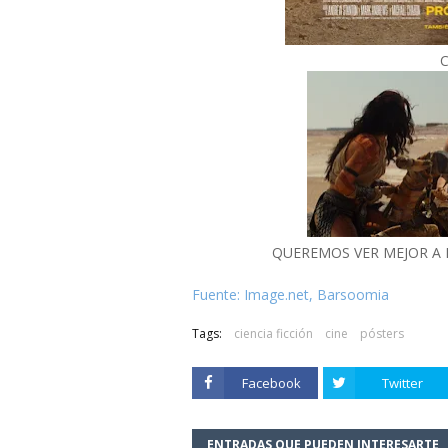
C
QUEREMOS VER MEJOR A D
Fuente: Image.net, Barsoomia
Tags:
ciencia ficción
cine
pósters
Facebook
Twitter
ENTRADAS QUE PUEDEN INTERESARTE