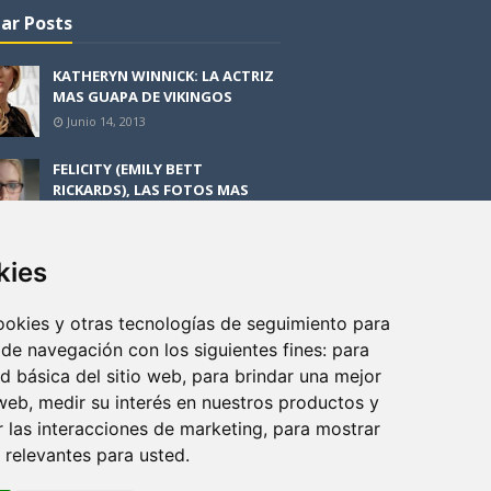
ar Posts
KATHERYN WINNICK: LA ACTRIZ
MAS GUAPA DE VIKINGOS
Junio 14, 2013
FELICITY (EMILY BETT
RICKARDS), LAS FOTOS MAS
BONITAS DE LA ALIADA DE
ARROW
Noviembre 30, 2013
kies
BLACK MIRROR: TODA TU
HISTORIA. EPISODIO 3. LA
cookies y otras tecnologías de seguimiento para
CRITICA
 de navegación con los siguientes fines:
para
Mayo 17, 2012
ad básica del sitio web
,
para brindar una mejor
 web
,
medir su interés en nuestros productos y
r las interacciones de marketing
,
para mostrar
 relevantes para usted
.