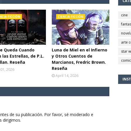
CAT
cine
NCIA FICCIÓN
CIENCIA FICCIÓN
fantas
novel
arte 
ue Queda Cuando
Luna de Miel en el Infierno
star 
 las Estrellas, de P.L.
y Otros Cuentos de
comic
lan. Reseña
Marcianos, Fredric Brown.
Reseña
 01, 2026
April 14, 2026
INS
ntes de su publicación. Por favor, sé moderado e
s dirigimos.