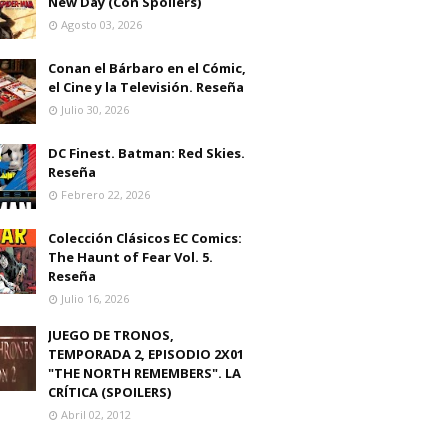
New Day (Con Spoilers)
Agosto 03, 2026
Conan el Bárbaro en el Cómic,
el Cine y la Televisión. Reseña
Julio 30, 2026
DC Finest. Batman: Red Skies.
Reseña
Febrero 22, 2026
Colección Clásicos EC Comics:
The Haunt of Fear Vol. 5.
Reseña
Julio 16, 2026
JUEGO DE TRONOS,
TEMPORADA 2, EPISODIO 2X01
"THE NORTH REMEMBERS". LA
CRÍTICA (SPOILERS)
Abril 02, 2012