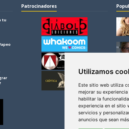
Patrocinadores
Popul
a tu
 Vapeo
Utilizamos coo
r
grar
?
Este sitio web utiliza 
mejorar su experiencia
habilitar la funcionalid
experiencia en el sitio
servicios y personaliza
anuncios que sean más