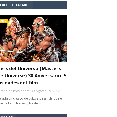
ÍCULO DESTACADO
AJES
ers del Universo (Masters
e Universe) 30 Aniversario: 5
osidades del Film
litario de Providence
Agosto 09, 2017
rada un clásico de culto a pesar de que en
fue todo un fracaso, Masters…