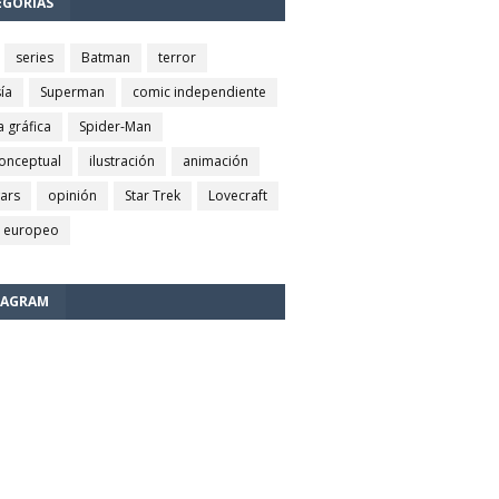
EGORÍAS
series
Batman
terror
ía
Superman
comic independiente
a gráfica
Spider-Man
conceptual
ilustración
animación
wars
opinión
Star Trek
Lovecraft
 europeo
TAGRAM