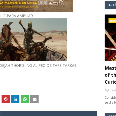
ART
LIC PARA AMPLIAR
ROD
EJAH THORIS, NO AL FEO DE TARS TARKAS
Mast
of th
Curi
El So
Conside
su día 