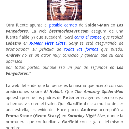
Otra fuente apunta al
posible cameo
de
Spider-Man
en
Los
Vengadores
. La web
bestmoviesever.com
asegura de una
fuente fiable (?) que sucederá.
"Será
como el cameo
que realizó
Lobezno
en
X-Men: First Class
. Sony
se está asegurando de
promocionar su película de
todas las formas
que pueda.
Andrew
no es un actor muy conocido y quieran que su cara
aparezca
por todas partes, aunque sea un par de segundos en
Los
Vengadores
."
La web defiende que la fuente es la misma que acertó con sus
predicciones sobre
El Hobbit
. Que
The Amazing Spider-Man
apuesta porque los padres de
Peter
eran agentes secretos ya
lo hemos visto en el trailer. Que
Gardfield
dista mucho de ser
una estrella, es evidente. Hace poco,
Andrew
acompañó a
Emma
Stone (Gwen Stacy)
en
Saturday Night Live
, donde la
broma era que confundían a
Garfield
con el gato del mismo
nombre.