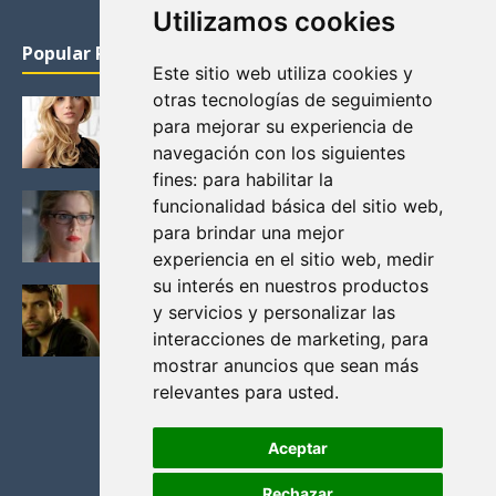
Utilizamos cookies
Popular Posts
Este sitio web utiliza cookies y
otras tecnologías de seguimiento
KATHERYN WINNICK: LA ACTRIZ MAS GUAPA DE
para mejorar su experiencia de
VIKINGOS
navegación con los siguientes
Junio 14, 2013
fines:
para habilitar la
FELICITY (EMILY BETT RICKARDS), LAS FOTOS
funcionalidad básica del sitio web
,
MAS BONITAS DE LA ALIADA DE ARROW
para brindar una mejor
Noviembre 30, 2013
experiencia en el sitio web
,
medir
su interés en nuestros productos
BLACK MIRROR: TODA TU HISTORIA. EPISODIO 3.
y servicios y personalizar las
LA CRITICA
interacciones de marketing
,
para
Mayo 17, 2012
mostrar anuncios que sean más
relevantes para usted
.
Aceptar
Rechazar