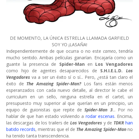
DE MOMENTO, LA ÚNICA ESTRELLA LLAMADA GARFIELD
SOY YO ¡LASAÑA!
Independientemente de que ocurra o no este
cameo
, tendría
mucho sentido. Ambas películas ganarían. Encajaría como un
guante la presencia de
Spider-Man
en
Los Vengadores
como hijo de agentes desaparecidos de
S.H.I.E.L.D.
Los
Vengadores
va a ser un éxito sí o sí... Pero, ¿está tan claro el
éxito de
The Amazing Spider-Man?
Los fans están menos
esperanzados con cada nuevo detalle, al director le cabe el
curriculum en un sello, ninguna estrella en el cartel, un
presupuesto muy superior al que querían en un principio, un
equipo de guionistas que repite de
Spider-Man 3
... Por no
hablar de que han estado volviendo a
rodar escenas
. Encima,
las descargas de los trailers de
Los Vengadores
y de
TDKR
han
batido records
, mientras que el de
The Amazing
Spider-Man
no
ha tenido tanta transcendencia.