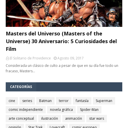
Masters del Universo (Masters of the
Universe) 30 Aniversario: 5 Curiosidades del
Film
El Solitario de Providence
Agosto 09, 2017
Considerada un clásico de culto a pesar de que en su día fue todo un
fracaso, Masters…
CATEGORÍAS
cine
series
Batman
terror
fantasía
Superman
comic independiente
novela gráfica
Spider-Man
arte conceptual
ilustración
animación
star wars
opinión
Star Trek
Lovecraft
comic europeo