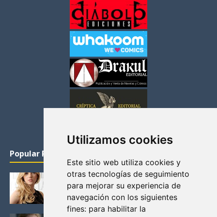
Utilizamos cookies
Popular Posts
Este sitio web utiliza cookies y
otras tecnologías de seguimiento
KATHERYN WINNICK: LA ACTRIZ MAS GUAPA DE
para mejorar su experiencia de
VIKINGOS
navegación con los siguientes
Junio 14, 2013
fines:
para habilitar la