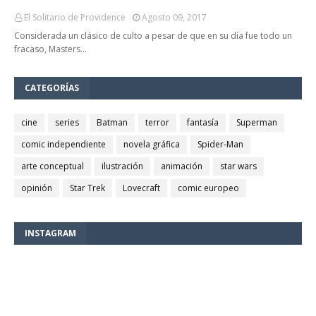
El Solitario de Providence
Agosto 09, 2017
Considerada un clásico de culto a pesar de que en su día fue todo un
fracaso, Masters…
CATEGORÍAS
cine
series
Batman
terror
fantasía
Superman
comic independiente
novela gráfica
Spider-Man
arte conceptual
ilustración
animación
star wars
opinión
Star Trek
Lovecraft
comic europeo
INSTAGRAM