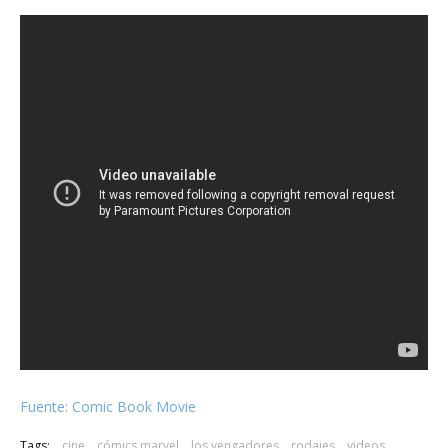
Fuente: Comic Book Movie
Tags:
cine
cómics marvel
los vengadores
rodajes
videos