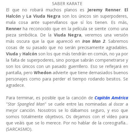
SABER KARATE
El que no robará muchos planos es
Jeremy Renner
.
El
Halcón
y
La Viuda Negra
son los únicos sin superpoderes,
mala cosa ante supervillanos que sí los tienen. Es más,
Renner
ha reconocido que en la película se siente como una
pieza simbólica. De la
Viuda Negra
, veremos una versión
más oscura que la que apareció en
Iron Man 2
. Sabremos
cosas de su pasado que no serán precisamente agradables.
Viuda
y
Halcón
son los que más tendrán en común, no ya por
la falta de superpoderes, sino porque sabrán compenetrarse y
son los únicos con un pasado guerrillero. Eso se reflejará en
pantalla, pero
Whedon
advierte que tiene demasiados buenos
personajes como para perder el tiempo rodando besitos. Se
agradece.
Para terminar, es posible que la canción de
Capitán América
"
Star Spangled Man
" se cuele entre las nominadas al
óscar
a
mejor canción. Nosotros se lo dábamos seguro, y eso que
somos totalmente objetivos. Os dejamos con el vídeo para
que veáis que se lo merece. Por no hablar de la coreografía...
(SARCASMO).