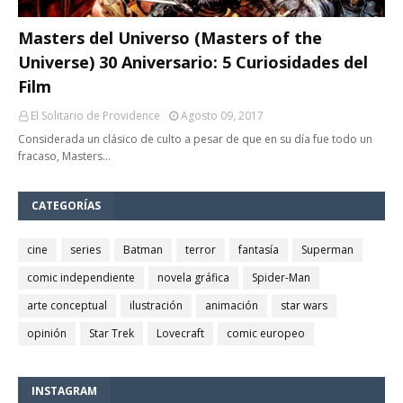
Masters del Universo (Masters of the
Universe) 30 Aniversario: 5 Curiosidades del
Film
El Solitario de Providence
Agosto 09, 2017
Considerada un clásico de culto a pesar de que en su día fue todo un
fracaso, Masters…
CATEGORÍAS
cine
series
Batman
terror
fantasía
Superman
comic independiente
novela gráfica
Spider-Man
arte conceptual
ilustración
animación
star wars
opinión
Star Trek
Lovecraft
comic europeo
INSTAGRAM