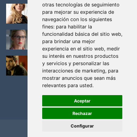
otras tecnologías de seguimiento
KATHERYN WINNICK: LA ACTRIZ MAS GUAPA DE
para mejorar su experiencia de
VIKINGOS
navegación con los siguientes
Junio 14, 2013
fines:
para habilitar la
FELICITY (EMILY BETT RICKARDS), LAS FOTOS
funcionalidad básica del sitio web
,
MAS BONITAS DE LA ALIADA DE ARROW
para brindar una mejor
Noviembre 30, 2013
experiencia en el sitio web
,
medir
su interés en nuestros productos
BLACK MIRROR: TODA TU HISTORIA. EPISODIO 3.
y servicios y personalizar las
LA CRITICA
interacciones de marketing
,
para
Mayo 17, 2012
mostrar anuncios que sean más
relevantes para usted
.
Aceptar
Rechazar
Configurar
Home
Privacidad y cookies
Contacto